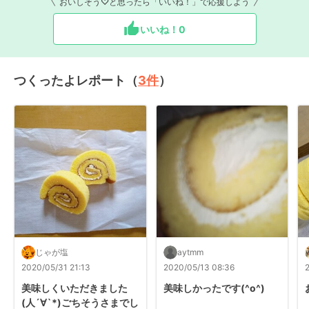
おいしそう♡と思ったら「いいね！」で応援しよう
いいね！
0
つくったよレポート（
3
件
）
じゃが塩
aytmm
2020/05/31 21:13
2020/05/13 08:36
美味しくいただきました
美味しかったです(^o^)
(人´∀`*)ごちそうさまでし