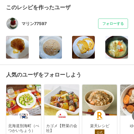
このレシピを作ったユーザ
マリン77597
フォローする
人気のユーザをフォローしよう
北海道別海町（べ
カゴメ【野菜の会
楽天レシピ
ゆ
つかいちょう）
社】
公式