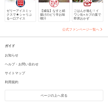
ゼリーアイスミッ
【減塩】なすと絹
ごはんが進む！イ
クスで★シャリぷ
揚げのピリ辛お味
ワシ缶×カブの葉で
る一口アイス
噌汁
即席おかず
公式ファンページ一覧へ
ガイド
お知らせ
ヘルプ・お問い合わせ
サイトマップ
利用規約
ページの上へ戻る