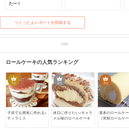
たー！
つくったよレポートを投稿する
【PR】
ロールケーキの人気ランキング
1
2
3
位
位
位
子供でも簡単に作れる♪
休日に作りたい♪キャラ
基本のロールケー
ティラミス
メル味のロールケーキ
（米粉ロールケー