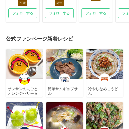
公式
公式
フォローする
フォローする
フォローする
フォ
公式ファンページ新着レシピ
サンサンの丸ごと
簡単サムギョプサ
冷やしなめこうど
オレンジゼリー☆
ル
ん