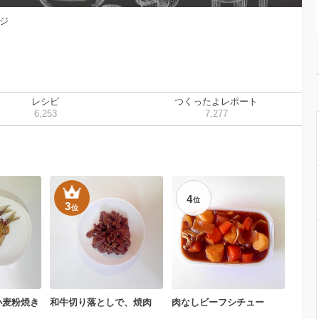
ジ
レシピ
つくったよレポート
6,253
7,277
4
位
3
位
小麦粉焼き
和牛切り落としで、焼肉
肉なしビーフシチュー