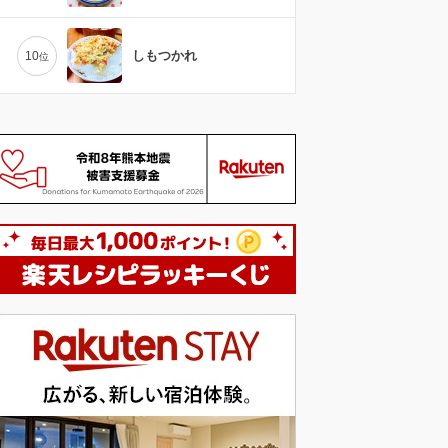
しもつかれ
10
位