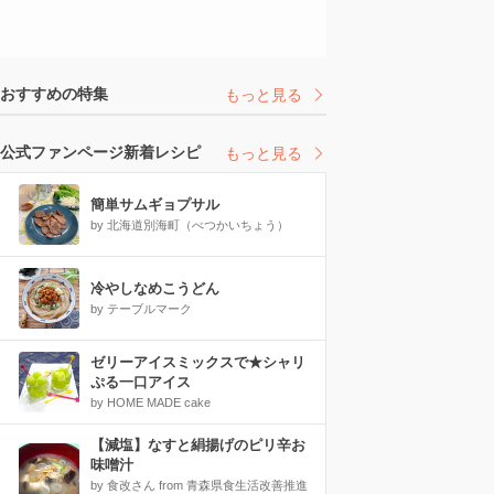
おすすめの特集
もっと見る
公式ファンページ新着レシピ
もっと見る
簡単サムギョプサル
by 北海道別海町（べつかいちょう）
冷やしなめこうどん
by テーブルマーク
ゼリーアイスミックスで★シャリ
ぷる一口アイス
by HOME MADE cake
【減塩】なすと絹揚げのピリ辛お
味噌汁
by 食改さん from 青森県食生活改善推進