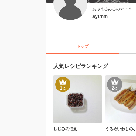
あぷまるみるのマイペー
aytmm
トップ
人気レシピランキング
1
2
位
位
しじみの佃煮
うるめいわしの