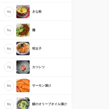
きな粉
4
位
麺
5
位
明太子
6
位
カツレツ
7
位
サーモン漬け
8
位
鯖のオリーブオイル漬け
9
位