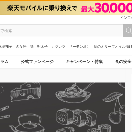
インフ
麻婆茄子
きな粉
麺
明太子
カツレツ
サーモン漬け
鯖のオリーブオイル漬
コラム
公式ファンページ
キャンペーン・特集
食の安全