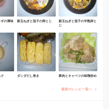
ンギの薄味
新玉ねぎと茄子の卵とじ
新玉ねぎと茄子の半熟卵と
じ
ルク
ダシダだし巻き
豚肉とキャベツの味噌炒め
最新のレシピ一覧へ