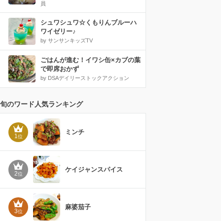
員
シュワシュワ☆くもりんブルーハ
ワイゼリー♪
by サンサンキッズTV
ごはんが進む！イワシ缶×カブの葉
で即席おかず
by DSAデイリーストックアクション
旬のワード人気ランキング
ミンチ
1
位
ケイジャンスパイス
2
位
麻婆茄子
3
位