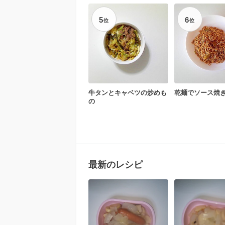
5
6
位
位
牛タンとキャベツの炒めも
乾麺でソース焼
の
最新のレシピ