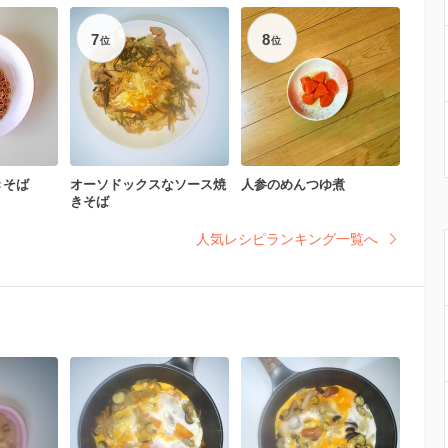
7
8
位
位
きそば
オーソドックスなソース焼
人参のめんつゆ煮
きそば
人気レシピランキング一覧へ