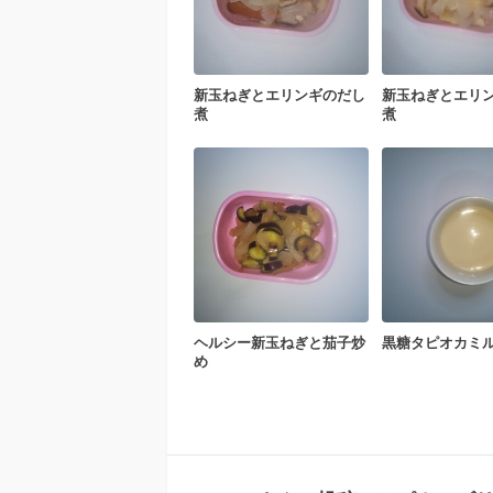
新玉ねぎとエリンギのだし
新玉ねぎとエリ
煮
煮
ヘルシー新玉ねぎと茄子炒
黒糖タピオカミ
め