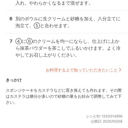
入れ、やわらかくなるまで混ぜます。
6
別のボウルに生クリームと砂糖を加え、八分立てに
泡立て、⑤と合わせます。
7
④に⑥のクリームを均一にならし、仕上げに上か
ら抹茶パウダーを茶こしでふるいかけます。よく冷
やしてお召し上がりください。
お料理する上で知っていただきたいこと
きっかけ
スポンジケーキをカステラなどに置き換えても作れます。その際
はカステラは糖分が多いので砂糖の量をお好みで調整してみて下
さい。
レシピID:
1530014956
公開日:
2020/05/08