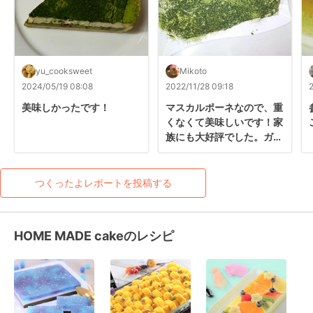
yu_cooksweet
Mikoto
2024/05/19 08:08
2022/11/28 09:18
美味しかったです！
マスカルポーネなので、重
くなくて美味しいです！家
族にも大好評でした。ガラ
スの容器を注文したので、
それでまた作りたいです
(^o^)
つくったよレポートを投稿する
HOME MADE cakeのレシピ