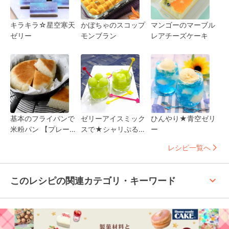
キラキラ☆星空寒天
かぼちゃのスコップ
マンゴーのマーブル
ゼリー
モンブラン
レアチーズケーキ
基本のフライパンで
ゼリーアイスミック
ひんやり★青空ゼリ
米粉パン 【プレー
スで★シャリぷる一
ー
ン】
口アイス
レシピ一覧へ
keyboard_arrow_up
このレシピの関連カテゴリ・キーワード