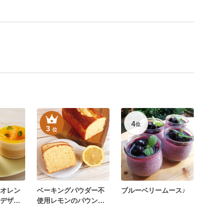
4
位
3
位
オレン
ベーキングパウダー不
ブルーベリームース♪
デザー
使用レモンのパウンド
ケーキ