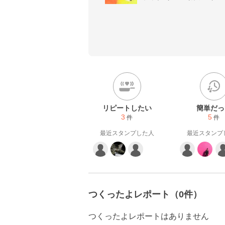
業へのレシピ提供、レシピ開
楽天レシピ公式アンバサダー✿
-著書-

「*ももら*のおうちでカンタ
婦と生活社)

✿台湾版レシピ本も発売されま
http://momorarecipe.blog
リピートしたい
簡単だっ
3
5
件
件
最近スタンプした人
最近スタンプ
つくったよレポート（0件）
つくったよレポートはありません