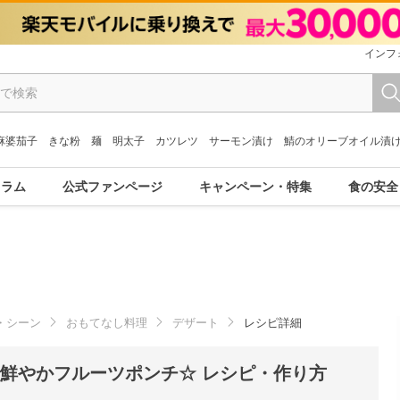
インフ
麻婆茄子
きな粉
麺
明太子
カツレツ
サーモン漬け
鯖のオリーブオイル漬
コラム
公式ファンページ
キャンペーン・特集
食の安全
・シーン
おもてなし料理
デザート
レシピ詳細
鮮やかフルーツポンチ☆ レシピ・作り方