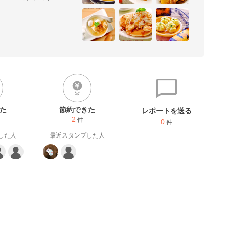
発などをしております。初代


ン！しあわせ♡お菓子」(主
した✿

.fc2.com/
た
節約できた
レポートを送る
2
件
0
件
した人
最近スタンプした人