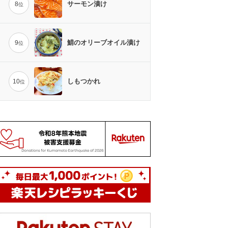
サーモン漬け
8
位
鯖のオリーブオイル漬け
9
位
しもつかれ
10
位