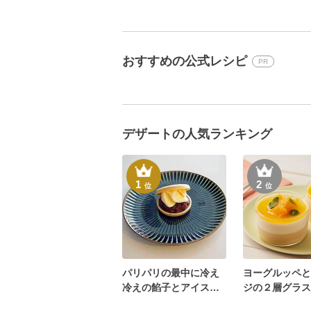
おすすめの公式レシピ
PR
デザートの人気ランキング
1
2
位
位
パリパリの最中に冷え
ヨーグルッペと
冷えの餡子とアイス！
ジの２層グラス
最中アイス
ト♪