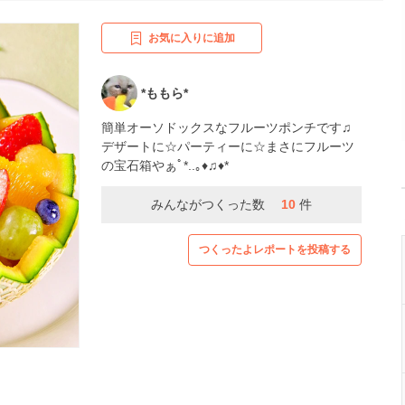
お気に入りに追加
*ももら*
簡単オーソドックスなフルーツポンチです♫
デザートに☆パーティーに☆まさにフルーツ
の宝石箱やぁﾟ*..｡♦♫♦*
みんながつくった数
10
件
つくったよレポートを投稿する