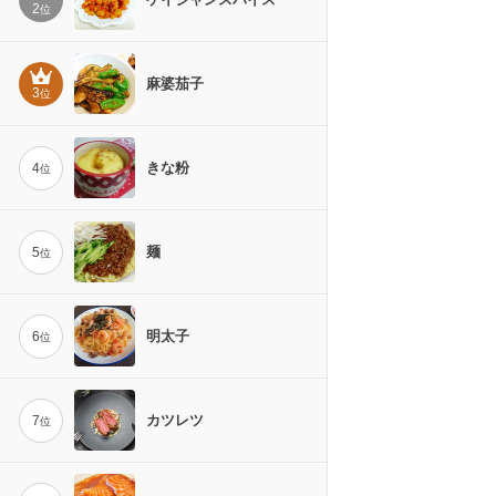
2
位
麻婆茄子
3
位
きな粉
4
位
麺
5
位
明太子
6
位
カツレツ
7
位