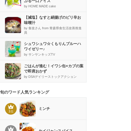
ぷる一口アイス
by HOME MADE cake
【減塩】なすと絹揚げのピリ辛お
味噌汁
by 食改さん from 青森県食生活改善推進
員
シュワシュワ☆くもりんブルーハ
ワイゼリー♪
by サンサンキッズTV
ごはんが進む！イワシ缶×カブの葉
で即席おかず
by DSAデイリーストックアクション
旬のワード人気ランキング
ミンチ
1
位
ケイジャンスパイス