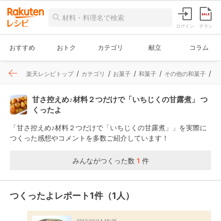
ログイン
チラシ
おすすめ
おトク
カテゴリ
献立
コラム
楽天レシピトップ
カテゴリ
お菓子
和菓子
その他の和菓子
レ
甘さ控えめ♪材料２つだけで「いちじくの甘露煮」 つ
くったよ
「甘さ控えめ♪材料２つだけで「いちじくの甘露煮」」を実際に
つくった感想やコメントを多数ご紹介しています！
みんながつくった数
1
件
つくったよレポート1件（1人）