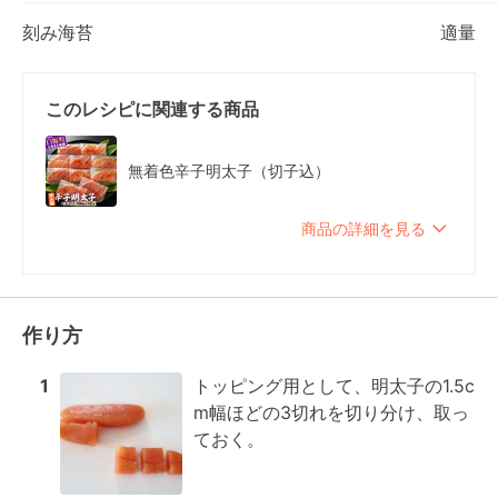
刻み海苔
適量
このレシピに関連する商品
無着色辛子明太子（切子込）
商品の詳細を見る
作り方
1
トッピング用として、明太子の1.5c
m幅ほどの3切れを切り分け、取っ
ておく。