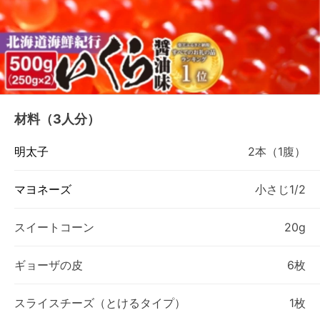
材料（3人分）
明太子
2本（1腹）
マヨネーズ
小さじ1/2
スイートコーン
20g
ギョーザの皮
6枚
スライスチーズ（とけるタイプ）
1枚