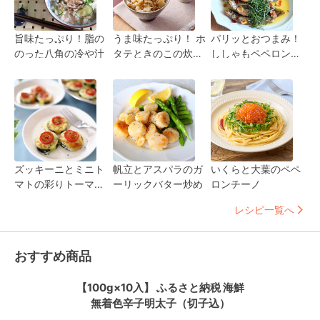
旨味たっぷり！脂の
うま味たっぷり！ ホ
パリッとおつまみ！
のった八角の冷や汁
タテときのこの炊き
ししゃもペペロンチ
込みご飯
ーノ
ズッキーニとミニト
帆立とアスパラのガ
いくらと大葉のペペ
マトの彩りトーマ・
ーリックバター炒め
ロンチーノ
シラヌカ焼き
レシピ一覧へ
おすすめ商品
【100g×10入】 ふるさと納税 海鮮
無着色辛子明太子（切子込）