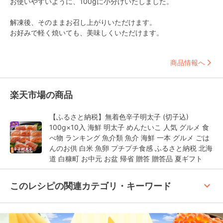
お使いやすいように、100gに小分けいたしました。

解凍後、そのままお召し上がりいただけます。

お好みで軽く焼いても、美味しくいただけます。
商品情報へ
楽天市場の商品
【ふるさと納税】無着色辛子明太子 (切子込)
100g×10入 海鮮 明太子 めんたいこ 人気 グルメ 食
べ物 ランキング 魚介類 魚介 海鮮 一本 グルメ ごは
んのお供 白米 魚卵 プチプチ食感 ふるさと納税 北海
道 白糠町 お中元 お盆 帰省 贈答 贈答品 夏ギフト
keyboard_arrow_up
このレシピの関連カテゴリ・キーワード