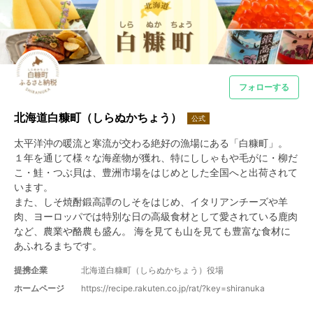
フォローする
北海道白糠町（しらぬかちょう）
公式
太平洋沖の暖流と寒流が交わる絶好の漁場にある「白糠町」。

１年を通じて様々な海産物が獲れ、特にししゃもや毛がに・柳だ
こ・鮭・つぶ貝は、豊洲市場をはじめとした全国へと出荷されて
います。

また、しそ焼酎鍛高譚のしそをはじめ、イタリアンチーズや羊
肉、ヨーロッパでは特別な日の高級食材として愛されている鹿肉
など、農業や酪農も盛ん。 海を見ても山を見ても豊富な食材に
あふれるまちです。
提携企業
北海道白糠町（しらぬかちょう）役場
ホームページ
https://recipe.rakuten.co.jp/rat/?key=shiranuka