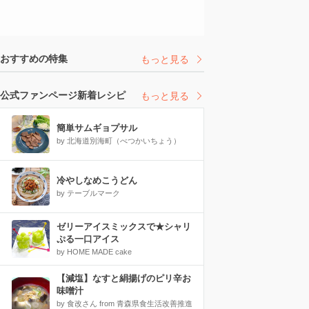
おすすめの特集
もっと見る
公式ファンページ新着レシピ
もっと見る
簡単サムギョプサル
by 北海道別海町（べつかいちょう）
冷やしなめこうどん
by テーブルマーク
ゼリーアイスミックスで★シャリ
ぷる一口アイス
by HOME MADE cake
【減塩】なすと絹揚げのピリ辛お
味噌汁
by 食改さん from 青森県食生活改善推進