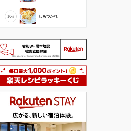
しもつかれ
10
位