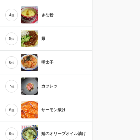
きな粉
4
位
麺
5
位
明太子
6
位
カツレツ
7
位
サーモン漬け
8
位
鯖のオリーブオイル漬け
9
位