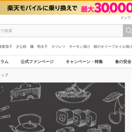
インフ
麻婆茄子
きな粉
麺
明太子
カツレツ
サーモン漬け
鯖のオリーブオイル漬
コラム
公式ファンページ
キャンペーン・特集
食の安全
トップ