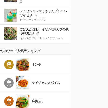
員
シュワシュワ☆くもりんブルーハ
ワイゼリー♪
by サンサンキッズTV
ごはんが進む！イワシ缶×カブの葉
で即席おかず
by DSAデイリーストックアクション
旬のワード人気ランキング
ミンチ
1
位
ケイジャンスパイス
2
位
麻婆茄子
3
位