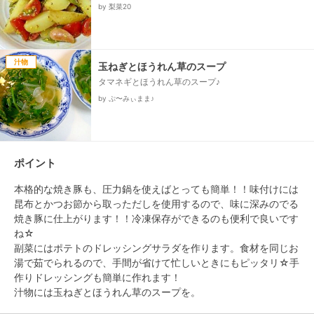
by 梨菜20
汁物
玉ねぎとほうれん草のスープ
タマネギとほうれん草のスープ♪
by ぷ〜みぃまま♪
ポイント
本格的な焼き豚も、圧力鍋を使えばとっても簡単！！味付けには
昆布とかつお節から取っただしを使用するので、味に深みのでる
焼き豚に仕上がります！！冷凍保存ができるのも便利で良いです
ね☆

副菜にはポテトのドレッシングサラダを作ります。食材を同じお
湯で茹でられるので、手間が省けて忙しいときにもピッタリ☆手
作りドレッシングも簡単に作れます！

汁物には玉ねぎとほうれん草のスープを。