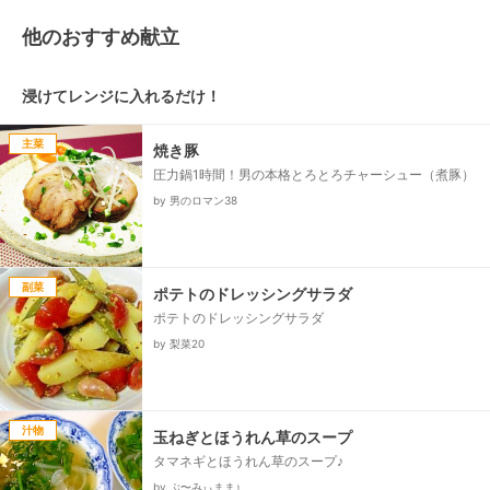
他のおすすめ献立
浸けてレンジに入れるだけ！
主菜
焼き豚
圧力鍋1時間！男の本格とろとろチャーシュー（煮豚）
by 男のロマン38
副菜
ポテトのドレッシングサラダ
ポテトのドレッシングサラダ
by 梨菜20
汁物
玉ねぎとほうれん草のスープ
タマネギとほうれん草のスープ♪
by ぷ〜みぃまま♪