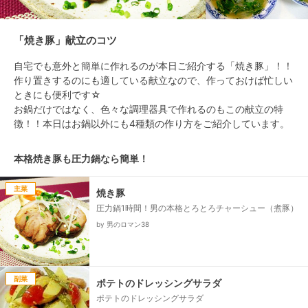
「焼き豚」献立のコツ
自宅でも意外と簡単に作れるのが本日ご紹介する「焼き豚」！！

作り置きするのにも適している献立なので、作っておけば忙しい
ときにも便利です☆

お鍋だけではなく、色々な調理器具で作れるのもこの献立の特
徴！！本日はお鍋以外にも4種類の作り方をご紹介しています。
本格焼き豚も圧力鍋なら簡単！
主菜
焼き豚
圧力鍋1時間！男の本格とろとろチャーシュー（煮豚）
by 男のロマン38
副菜
ポテトのドレッシングサラダ
ポテトのドレッシングサラダ