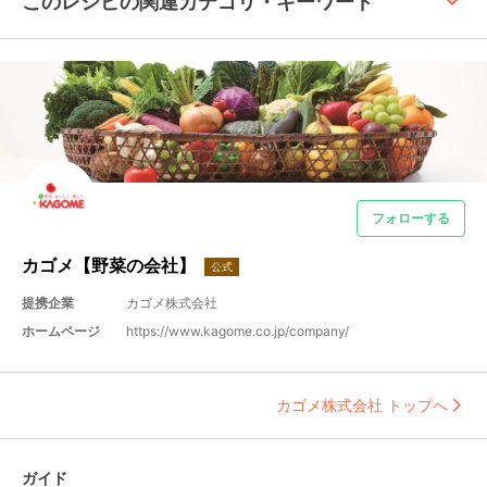
keyboard_arrow_up
このレシピの関連カテゴリ・キーワード
フォローする
カゴメ【野菜の会社】
公式
提携企業
カゴメ株式会社
ホームページ
https://www.kagome.co.jp/company/
カゴメ株式会社 トップへ
ガイド