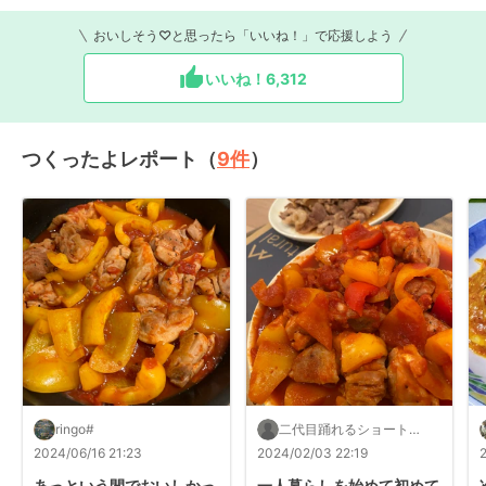
おいしそう♡と思ったら「いいね！」で応援しよう
いいね！
6,312
つくったよレポート（
9
件
）
ringo#
二代目踊れるショート女
子
2024/06/16 21:23
2024/02/03 22:19
あっという間でおいしかっ
一人暮らしを始めて初めて