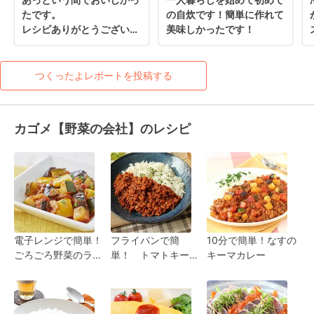
たです。

の自炊です！簡単に作れて
レシピありがとうございま
美味しかったです！
す(o^^o)
つくったよレポートを投稿する
カゴメ【野菜の会社】のレシピ
電子レンジで簡単！
フライパンで簡
10分で簡単！なすの
ごろごろ野菜のラタ
単！ トマトキーマ
キーマカレー
トゥイユ
カレー