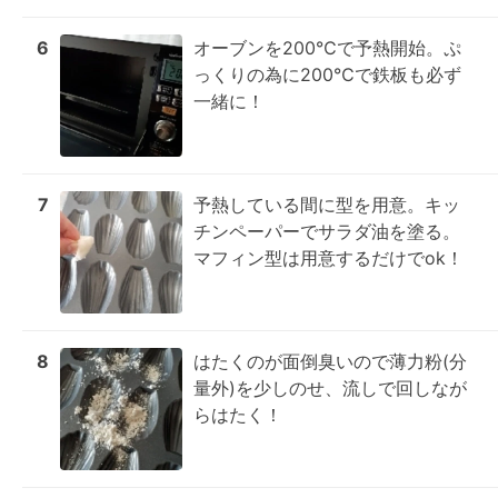
6
オーブンを200℃で予熱開始。ぷ
っくりの為に200℃で鉄板も必ず
一緒に！
7
予熱している間に型を用意。キッ
チンペーパーでサラダ油を塗る。

マフィン型は用意するだけでok！
8
はたくのが面倒臭いので薄力粉(分
量外)を少しのせ、流しで回しなが
らはたく！