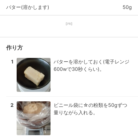
バター(溶かします)
50g
【PR】
作り方
1
バターを溶かしておく(電子レンジ
600wで30秒くらい)。
2
ビニール袋に☆の粉類を50gずつ
量りながら入れる。