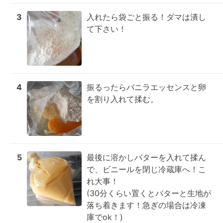
3
入れたら袋ごと振る！ダマは潰し
て下さい！
4
振るったらバニラエッセンスと卵
を割り入れて揉む。
5
最後に溶かしバターを入れて揉ん
で、ビニールを閉じ冷蔵庫へ！こ
れ大事！

(30分くらい置くとバターと生地が
落ち着きます！急ぎの場合は冷凍
庫でok！)