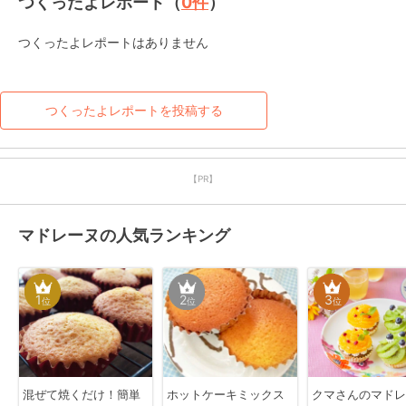
つくったよレポート（
0
件
）
つくったよレポートはありません
つくったよレポートを投稿する
【PR】
マドレーヌの人気ランキング
1
2
3
位
位
位
混ぜて焼くだけ！簡単
ホットケーキミックス
クマさんのマドレ