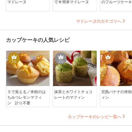
マドレーヌ
で☆簡単マドレーヌ
のフルーツケーキ
マドレーヌのカテゴリへ
カップケーキの人気レシピ
1
2
3
位
位
位
５で覚える／米粉のは
抹茶とホワイトチョコ
完熟バナナの米粉
ちみつレモンマフィ
レートのマフィン
ィン
ン 計り不要
カップケーキのレシピ一覧へ