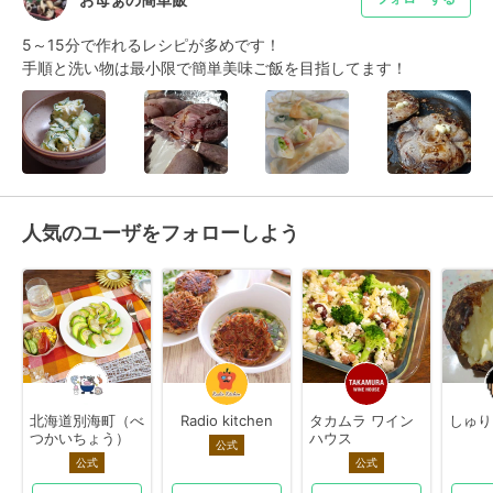
5～15分で作れるレシピが多めです！

手順と洗い物は最小限で簡単美味ご飯を目指してます！
人気のユーザをフォローしよう
北海道別海町（べ
Radio kitchen
タカムラ ワイン
しゅり
つかいちょう）
ハウス
公式
公式
公式