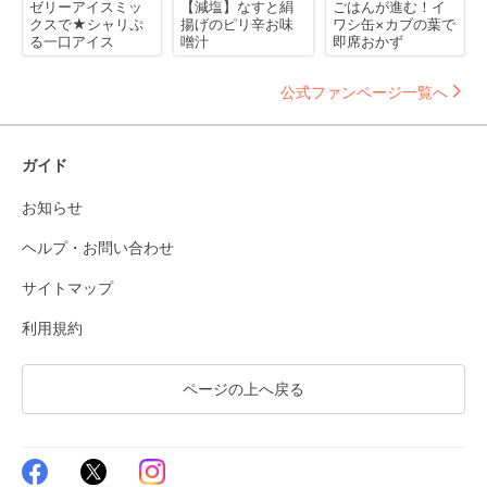
ゼリーアイスミッ
【減塩】なすと絹
ごはんが進む！イ
クスで★シャリぷ
揚げのピリ辛お味
ワシ缶×カブの葉で
る一口アイス
噌汁
即席おかず
公式ファンページ一覧へ
ガイド
お知らせ
ヘルプ・お問い合わせ
サイトマップ
利用規約
ページの上へ戻る