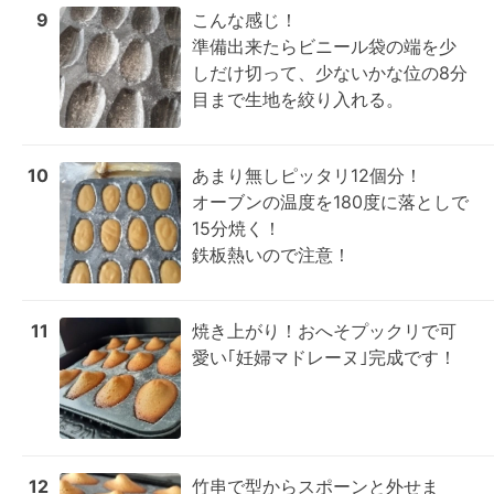
9
こんな感じ！

準備出来たらビニール袋の端を少
しだけ切って、少ないかな位の8分
目まで生地を絞り入れる。
10
あまり無しピッタリ12個分！

オーブンの温度を180度に落としで
15分焼く！

鉄板熱いので注意！
11
焼き上がり！おへそプックリで可
愛い｢妊婦マドレーヌ｣完成です！
12
竹串で型からスポーンと外せま