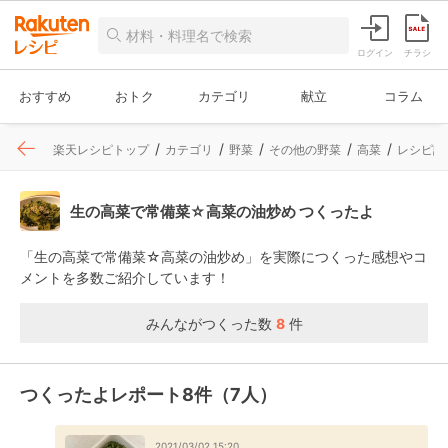
ログイン
チラシ
おすすめ
おトク
カテゴリ
献立
コラム
楽天レシピトップ
カテゴリ
野菜
その他の野菜
高菜
レシピ詳
生の高菜で常備菜☆高菜の油炒め つくったよ
「生の高菜で常備菜☆高菜の油炒め」を実際につくった感想やコ
メントを多数ご紹介しています！
みんながつくった数
8
件
つくったよレポート8件（7人）
2021/03/02 15:20