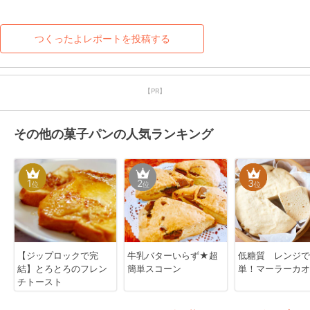
つくったよレポートを投稿する
【PR】
その他の菓子パンの人気ランキング
1
2
3
位
位
位
【ジップロックで完
牛乳バターいらず★超
低糖質 レンジで
結】とろとろのフレン
簡単スコーン
単！マーラーカオ
チトースト