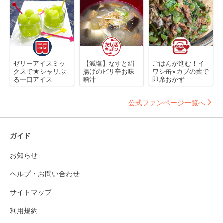
ゼリーアイスミッ
【減塩】なすと絹
ごはんが進む！イ
クスで★シャリぷ
揚げのピリ辛お味
ワシ缶×カブの葉で
る一口アイス
噌汁
即席おかず
公式ファンページ一覧へ
ガイド
お知らせ
ヘルプ・お問い合わせ
サイトマップ
利用規約