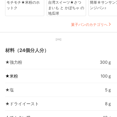
モチモチ★米粉のホ
台湾スイーツ★さつ
簡単☆サンサン
ットク
まいも と かぼちゃ の
ンジパン♪
地瓜球
菓子パンのカテゴリへ
【PR】
材料（24個分人分）
★強力粉
300ｇ
★米粉
100ｇ
★塩
5ｇ
★ドライイースト
8ｇ