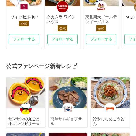
ヴィッセル神戸
タカムラ ワイン
東北楽天ゴールデ
yu_c
ハウス
ンイーグルス
公式
公式
公式
フォローする
フォローする
フォローする
フォ
公式ファンページ新着レシピ
サンサンの丸ごと
簡単サムギョプサ
冷やしなめこうど
オレンジゼリー☆
ル
ん