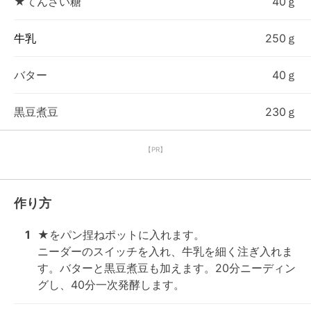
★てんさい糖
40ｇ
牛乳
250ｇ
バター
40ｇ
黒豆煮豆
230ｇ
【PR】
作り方
1
★をパン捏ねポットに入れます。

ニーダーのスイッチを入れ、牛乳を細く注ぎ入れま
す。バターと黒豆煮豆も加えます。20分ニーディン
グし、40分一次発酵します。