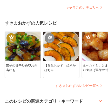
キャラ弁のカテゴリへ
すきまおかずの人気レシピ
1
2
3
位
位
位
茄子の甘辛炒め♡お弁
【簡単おかず】焼きか
食べだすと、とま
当にも
ぼちゃ
い☆揚げ里芋の
すきまおかずのレシピ一覧へ
keyboard_arrow_up
このレシピの関連カテゴリ・キーワード