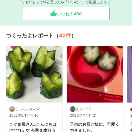
おいしそう♡と思ったら「いいね！」で応援しよう
いいね！
450
つくったよレポート（
42
件
）
こってぃさん♡
まりー55
2022/06/11 14:40
2021/11/11 11:21
こぐま母さん♪こんにちは
子供のお昼ご飯に。可愛く
(*^^*)♬♡ 今季 3 本目☆
できました。