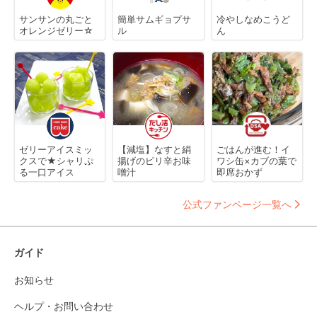
サンサンの丸ごと
簡単サムギョプサ
冷やしなめこうど
オレンジゼリー☆
ル
ん
ゼリーアイスミッ
【減塩】なすと絹
ごはんが進む！イ
クスで★シャリぷ
揚げのピリ辛お味
ワシ缶×カブの葉で
る一口アイス
噌汁
即席おかず
公式ファンページ一覧へ
ガイド
お知らせ
ヘルプ・お問い合わせ