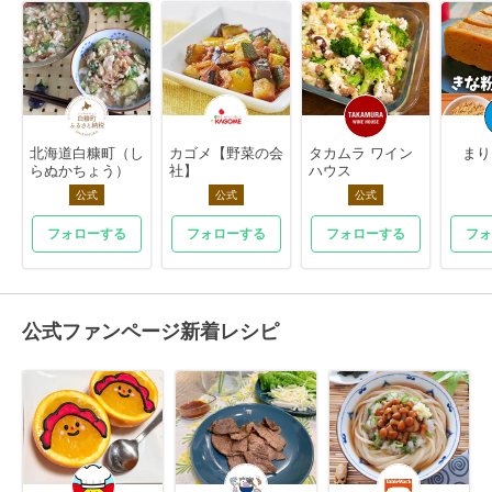
北海道白糠町（し
カゴメ【野菜の会
タカムラ ワイン
まり
らぬかちょう）
社】
ハウス
公式
公式
公式
フォローする
フォローする
フォローする
フォ
公式ファンページ新着レシピ