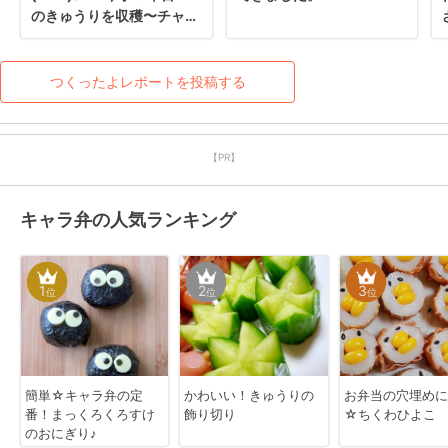
のきゅうりを収穫〜チャレ
ンジしてみました！かわい
いこと♡うれしくなっちゃ
いました♬

つくったよレポートを投稿する
レシピ☆感謝です♡
【PR】
キャラ弁の人気ランキング
1
2
3
位
位
位
簡単☆キャラ弁の定
かわいい！きゅうりの
お弁当の穴埋めに
番！まっくろくろすけ
飾り切り
☆ちくわひよこ
のおにぎり♪