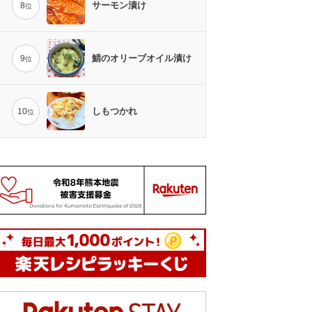
サーモン漬け
8
位
鯖のオリーブオイル漬け
9
位
しもつかれ
10
位