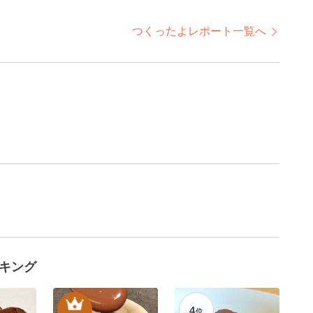
つくったよレポート一覧へ
キング
4
位