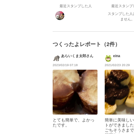
最近スタンプした人
最近スタンプ
スタンプした人
ません
つくったよレポート（2件）
あらいくま太郎さん
eina
2023/02/19 07:18
2021/02/23 20:29
とても簡単で、よかっ
簡単に美味しい
たです。
トができました
ごちそうさまで