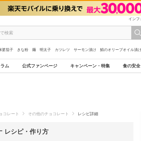
インフ
麻婆茄子
きな粉
麺
明太子
カツレツ
サーモン漬け
鯖のオリーブオイル漬
コラム
公式ファンページ
キャンペーン・特集
食の安全
ョコレート
その他のチョコレート
レシピ詳細
 レシピ・作り方