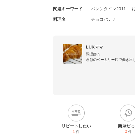
関連キーワード
バレンタイン2011
料理名
チョコバナナ
LUKママ
調理師☆

念願のベーカリー店で働き出しました
料理は大量に作る癖が抜けません
リピートしたい
簡単だっ
1
0
件
件