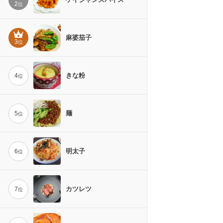
2
位
麻婆茄子
3
位
きな粉
4
位
麺
5
位
明太子
6
位
カツレツ
7
位