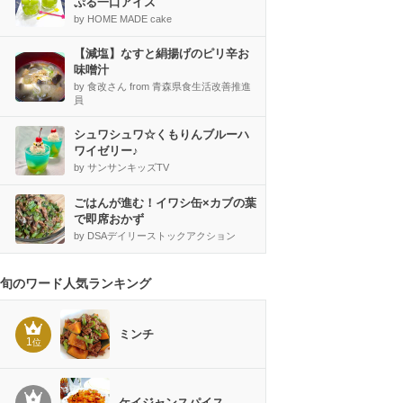
ぷる一口アイス
by HOME MADE cake
【減塩】なすと絹揚げのピリ辛お
味噌汁
by 食改さん from 青森県食生活改善推進
員
シュワシュワ☆くもりんブルーハ
ワイゼリー♪
by サンサンキッズTV
ごはんが進む！イワシ缶×カブの葉
で即席おかず
by DSAデイリーストックアクション
旬のワード人気ランキング
ミンチ
1
位
ケイジャンスパイス