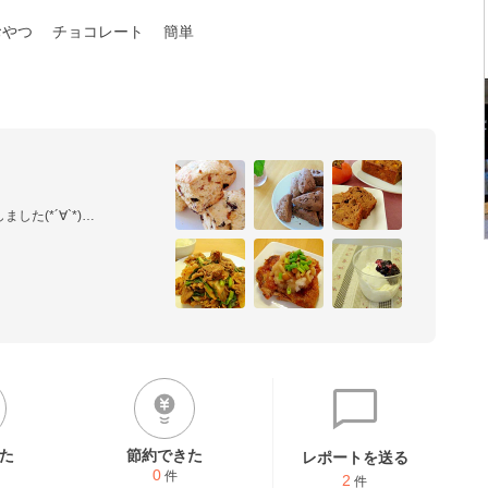
おやつ
チョコレート
簡単
(*´∀`*)

(´▽｀;)
た
節約できた
レポートを送る
0
件
2
件