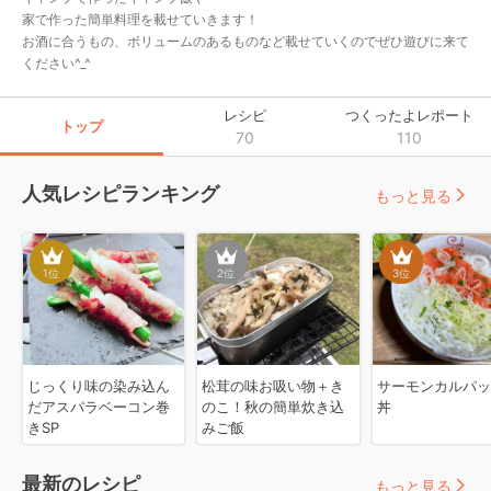
家で作った簡単料理を載せていきます！

お酒に合うもの、ボリュームのあるものなど載せていくのでぜひ遊びに来て
ください^_^
レシピ
つくったよレポート
トップ
70
110
人気レシピランキング
もっと見る
1
位
2
位
3
位
じっくり味の染み込ん
松茸の味お吸い物＋き
サーモンカルパッ
だアスパラベーコン巻
のこ！秋の簡単炊き込
丼
きSP
みご飯
最新のレシピ
もっと見る