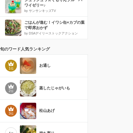
ワイゼリー♪
by サンサンキッズTV
ごはんが進む！イワシ缶×カブの葉
で即席おかず
by DSAデイリーストックアクション
旬のワード人気ランキング
お通し
1
位
蒸したじゃがいも
2
位
松山あげ
3
位