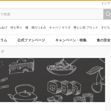
インフ
山あげ
持ち寄り
麺
酒のつまみ
キャベツ サラダ
豚ヒレ肉 ブロック
すだち
コラム
公式ファンページ
キャンペーン・特集
食の安全
ップ