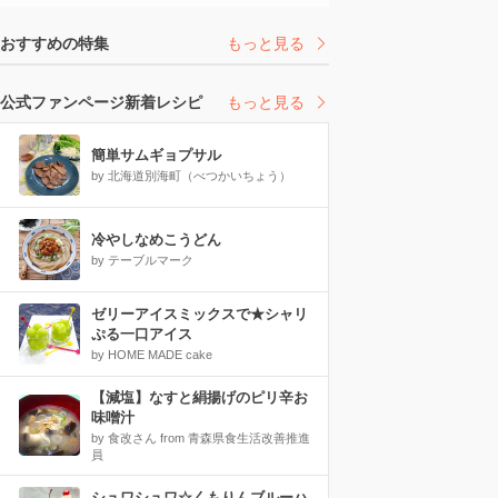
おすすめの特集
もっと見る
公式ファンページ新着レシピ
もっと見る
簡単サムギョプサル
by 北海道別海町（べつかいちょう）
冷やしなめこうどん
by テーブルマーク
ゼリーアイスミックスで★シャリ
ぷる一口アイス
by HOME MADE cake
【減塩】なすと絹揚げのピリ辛お
味噌汁
by 食改さん from 青森県食生活改善推進
員
シュワシュワ☆くもりんブルーハ