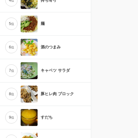
持ち寄り
4
位
麺
5
位
酒のつまみ
6
位
キャベツ サラダ
7
位
豚ヒレ肉 ブロック
8
位
すだち
9
位