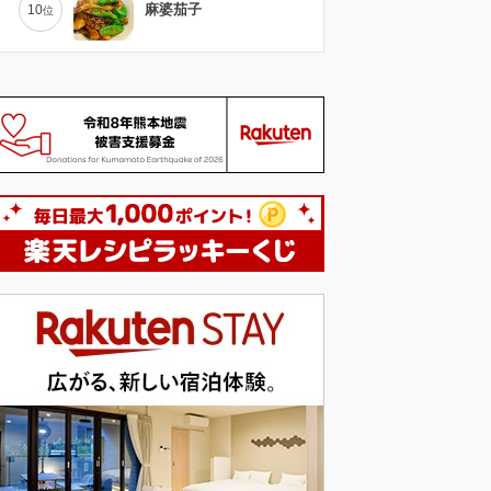
麻婆茄子
10
位