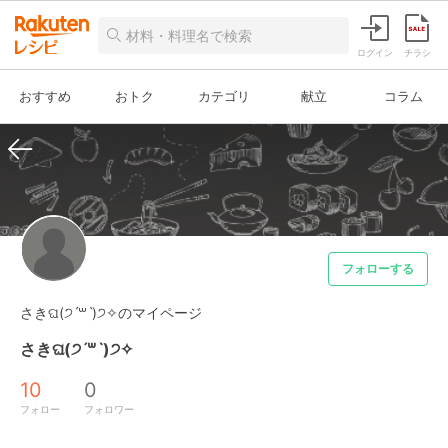
ログイン
チラシ
おすすめ
おトク
カテゴリ
献立
コラム
フォローする
さきଘ(੭ˊ꒳​ˋ)੭✧のマイページ
さきଘ(੭ˊ꒳​ˋ)੭✧
10
0
フォロー
フォロワー