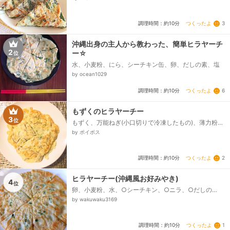
つくったよ
3
調理時間：約10分
沖縄出身の主人から教わった、簡単ヒラヤーチ
2
ー☆
位
水、小麦粉、にら、シーチキン缶、卵、だしの素、塩
by ocean1029
つくったよ
6
調理時間：約10分
もずくのヒラヤーチー
3
位
もずく、万能ねぎ(小口切りで冷凍したもの)、薄力粉、
水、シマヤだしの素、卵
by ポイボス
つくったよ
2
調理時間：約10分
ヒラヤーチー(沖縄風お好みやき)
4
位
卵、小麦粉、水、○シーチキン、○ニラ、○だしの
素、・塩、サラダ油
by wakuwaku3169
つくったよ
1
調理時間：約10分