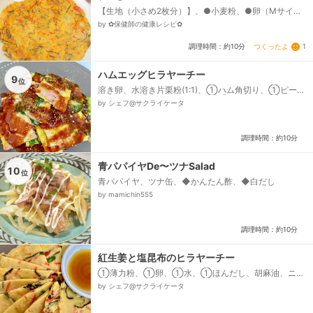
【生地（小さめ2枚分）】、●小麦粉、●卵（Mサイ
ズ）、●水、●かつお節（個包装タイプ）、【具材】、
by ✿保健師の健康レシピ✿
☆もずく酢、☆ハム（薄切り）、☆刻み万能ねぎ、☆
チーズ、ポン酢、ごま油（炒め用）...
つくったよ
1
調理時間：約10分
ハムエッグヒラヤーチー
9
位
溶き卵、水溶き片栗粉(1:1)、①ハム角切り、①ピーマ
ン角切り、②ケチャップだれ、②中濃ソース、粉チー
by シェフ@サクライケータ
ズ...
調理時間：約10分
青パパイヤDe〜ツナSalad
10
位
青パパイヤ、ツナ缶、◆かんたん酢、◆白だし
by mamichin555
調理時間：約10分
紅生姜と塩昆布のヒラヤーチー
①薄力粉、①卵、①水、①ほんだし、胡麻油、ニラ
カット、紅生姜、塩昆布、ポン酢
by シェフ@サクライケータ