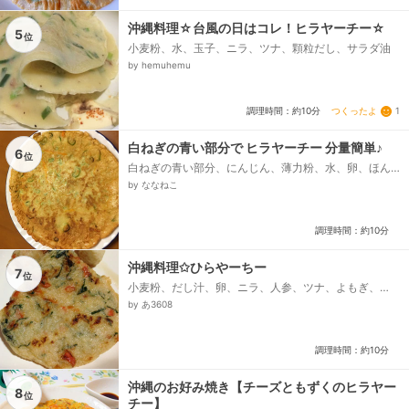
沖縄料理☆台風の日はコレ！ヒラヤーチー☆
5
位
小麦粉、水、玉子、ニラ、ツナ、顆粒だし、サラダ油
by hemuhemu
つくったよ
1
調理時間：約10分
白ねぎの青い部分で ヒラヤーチー 分量簡単♪
6
位
白ねぎの青い部分、にんじん、薄力粉、水、卵、ほん
だし、塩
by ななねこ
調理時間：約10分
沖縄料理✩ひらやーちー
7
位
小麦粉、だし汁、卵、ニラ、人参、ツナ、よもぎ、
油、塩
by あ3608
調理時間：約10分
沖縄のお好み焼き【チーズともずくのヒラヤー
8
位
チー】