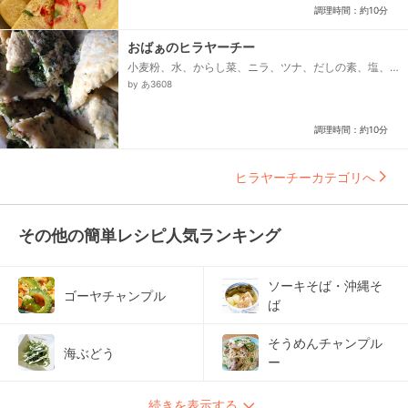
調理時間：約10分
おばぁのヒラヤーチー
小麦粉、水、からし菜、ニラ、ツナ、だしの素、塩、
卵、油
by あ3608
調理時間：約10分
ヒラヤーチーカテゴリへ
その他の簡単レシピ人気ランキング
ソーキそば・沖縄そ
ゴーヤチャンプル
ば
そうめんチャンプル
海ぶどう
ー
続きを表示する