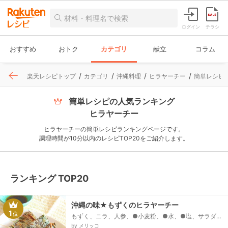
ログイン
チラシ
おすすめ
おトク
カテゴリ
献立
コラム
楽天レシピトップ
カテゴリ
沖縄料理
ヒラヤーチー
簡単レシピの
簡単レシピの人気ランキング
ヒラヤーチー
ヒラヤーチーの簡単レシピランキングページです。
調理時間が10分以内のレシピTOP20をご紹介します。
ランキング TOP20
沖縄の味★もずくのヒラヤーチー
1
位
もずく、ニラ、人参、●小麦粉、●水、●塩、サラダ
油、ポン酢または醤油
by メリッコ