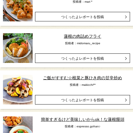
投稿者：mari *
つくったよレポートを投稿
蓮根の肉詰めフライ
投稿者：midomaru_recipe
つくったよレポートを投稿
ご飯がすすむ☆根菜と豚ひき肉の甘辛炒め
投稿者：makicchi**
つくったよレポートを投稿
簡単すぎるけど美味しいからok！な蓮根饅頭
投稿者：espresso.gohan♪