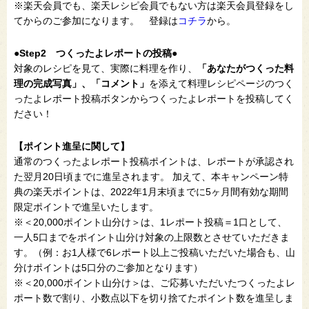
※楽天会員でも、楽天レシピ会員でもない方は楽天会員登録をし
てからのご参加になります。 登録は
コチラ
から。
●Step2 つくったよレポートの投稿●
対象のレシピを見て、実際に料理を作り、
「あなたがつくった料
理の完成写真」、「コメント」
を添えて料理レシピページのつく
ったよレポート投稿ボタンからつくったよレポートを投稿してく
ださい！
【ポイント進呈に関して】
通常のつくったよレポート投稿ポイントは、レポートが承認され
た翌月20日頃までに進呈されます。 加えて、本キャンペーン特
典の楽天ポイントは、2022年1月末頃までに5ヶ月間有効な期間
限定ポイントで進呈いたします。
※＜20,000ポイント山分け＞は、1レポート投稿＝1口として、
一人5口までをポイント山分け対象の上限数とさせていただきま
す。（例：お1人様で6レポート以上ご投稿いただいた場合も、山
分けポイントは5口分のご参加となります）
※＜20,000ポイント山分け＞は、ご応募いただいたつくったよレ
ポート数で割り、小数点以下を切り捨てたポイント数を進呈しま