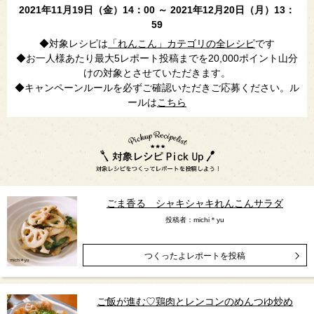
2021年11月19日（金）14：00 ～ 2021年12月20日（月）13：
59
◆対象レシピは
「れんこん」カテゴリの全レシピ
です
◆お一人様あたり最大5レポート投稿までを20,000ポイント山分
けの対象とさせていただきます。
◆キャンペーンルールを必ずご確認いただきご応募ください。ル
ールは
こちら
ごま香る シャキシャキれんこんサラダ
投稿者：michi＊yu
つくったよレポートを投稿
ご飯が進む♡鶏肉とレンコンのめんつゆ炒め