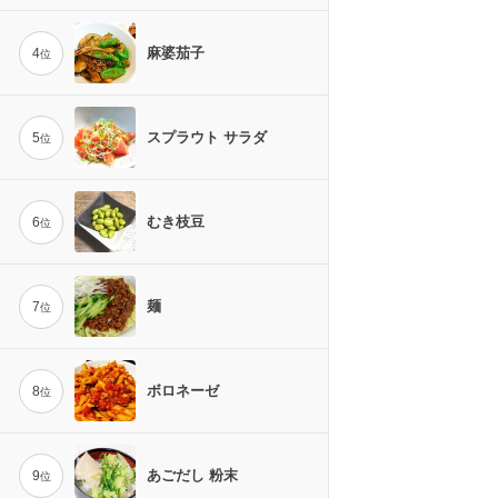
麻婆茄子
4
位
スプラウト サラダ
5
位
むき枝豆
6
位
麺
7
位
ボロネーゼ
8
位
あごだし 粉末
9
位