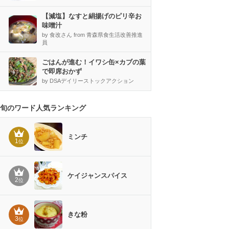
【減塩】なすと絹揚げのピリ辛お
味噌汁
by 食改さん from 青森県食生活改善推進
員
ごはんが進む！イワシ缶×カブの葉
で即席おかず
by DSAデイリーストックアクション
旬のワード人気ランキング
ミンチ
1
位
ケイジャンスパイス
2
位
きな粉
3
位