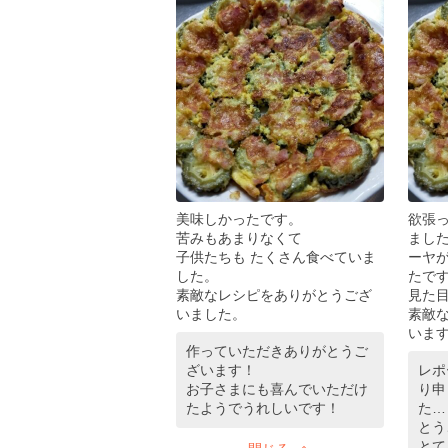
美味しかったです。
欲張
苦みもあまりなくて
ました
子供たちも たくさん食べていま
ーヤ
した。
たで
素敵なレシピをありがとうござ
見た
いました。
素敵
いま
作っていただきありがとうご
ざいます！
レポ
お子さまにも喜んでいただけ
り申
たようでうれしいです！
た…
とう
とて