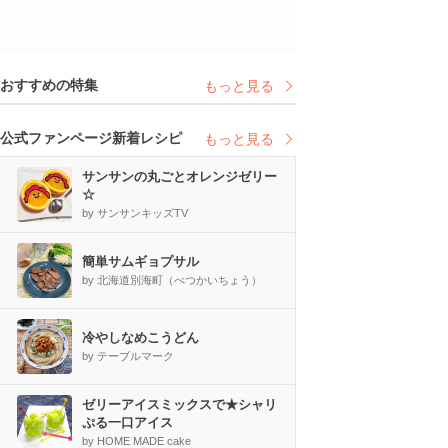
おすすめの特集
もっと見る
公式ファンページ新着レシピ
もっと見る
サンサンの丸ごとオレンジゼリー
☆
by サンサンキッズTV
簡単サムギョプサル
by 北海道別海町（べつかいちょう）
冷やしなめこうどん
by テーブルマーク
ゼリーアイスミックスで★シャリ
ぷる一口アイス
by HOME MADE cake