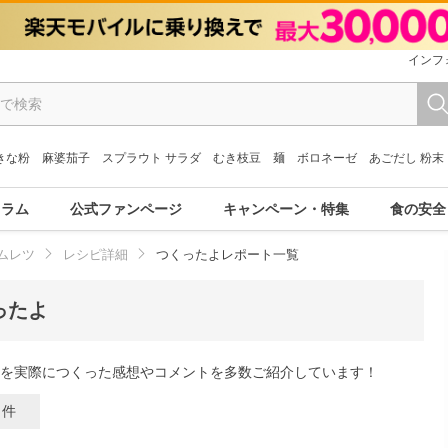
インフ
きな粉
麻婆茄子
スプラウト サラダ
むき枝豆
麺
ボロネーゼ
あごだし 粉末
コラム
公式ファンページ
キャンペーン・特集
食の安全
ムレツ
レシピ詳細
つくったよレポート一覧
ったよ
を実際につくった感想やコメントを多数ご紹介しています！
6
件