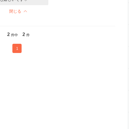
閉じる
2
2
件中
件
1