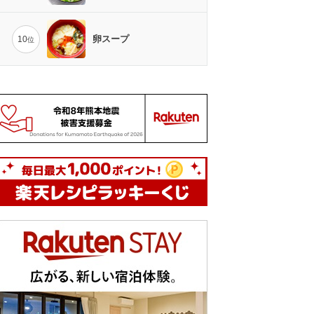
卵スープ
10
位