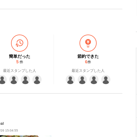
簡単だった
節約できた
5
6
件
件
最近スタンプした人
最近スタンプした人
al
/26 15:04:55