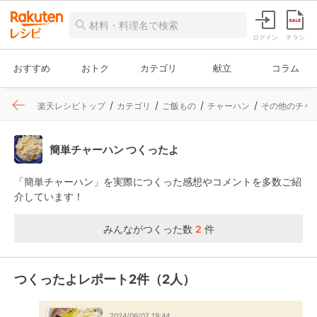
ログイン
チラシ
おすすめ
おトク
カテゴリ
献立
コラム
楽天レシピトップ
カテゴリ
ご飯もの
チャーハン
その他のチャ
簡単チャーハン つくったよ
「簡単チャーハン」を実際につくった感想やコメントを多数ご紹
介しています！
みんながつくった数
2
件
つくったよレポート2件（2人）
2024/06/07 19:44