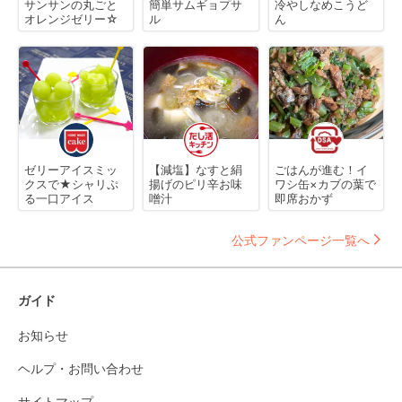
サンサンの丸ごと
簡単サムギョプサ
冷やしなめこうど
オレンジゼリー☆
ル
ん
ゼリーアイスミッ
【減塩】なすと絹
ごはんが進む！イ
クスで★シャリぷ
揚げのピリ辛お味
ワシ缶×カブの葉で
る一口アイス
噌汁
即席おかず
公式ファンページ一覧へ
ガイド
お知らせ
ヘルプ・お問い合わせ
サイトマップ