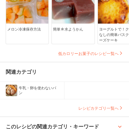
メロン冷凍保存方法
簡単☆水ようかん
ヨーグルトで！ク
なしの簡単バスク
ーズケーキ
低カロリーお菓子のレシピ一覧へ
関連カテゴリ
牛乳・卵を使わないパ
ン
レシピカテゴリ一覧へ
keyboard_arrow_up
このレシピの関連カテゴリ・キーワード