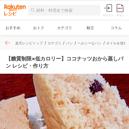
ログイン
チラシ
おすすめ
おトク
カテゴリ
献立
コラム
楽天レシピトップ
カテゴリ
パン
ヘルシーなパン
オイルを使わ
【糖質制限×低カロリー】ココナッツおから蒸しパ
ン レシピ・作り方