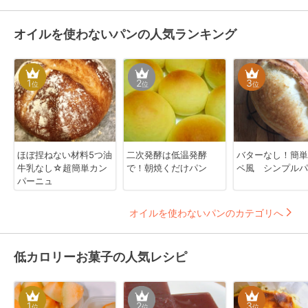
オイルを使わないパンの人気ランキング
1
2
3
位
位
位
ほぼ捏ねない材料5つ油
二次発酵は低温発酵
バターなし！簡単
牛乳なし☆超簡単カン
で！朝焼くだけパン
ペ風 シンプルパ
パーニュ
オイルを使わないパンのカテゴリへ
低カロリーお菓子の人気レシピ
1
2
3
位
位
位