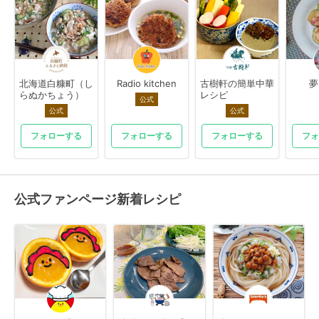
北海道白糠町（し
Radio kitchen
古樹軒の簡単中華
夢
らぬかちょう）
レシピ
公式
公式
公式
フォローする
フォローする
フォローする
フォ
公式ファンページ新着レシピ