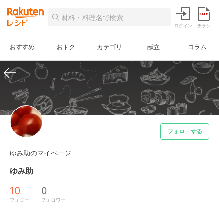
ログイン
チラシ
おすすめ
おトク
カテゴリ
献立
コラム
フォローする
ゆみ助のマイページ
ゆみ助
10
0
フォロー
フォロワー