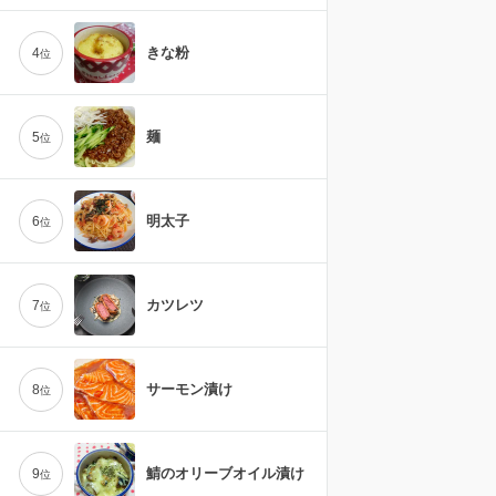
きな粉
4
位
麺
5
位
明太子
6
位
カツレツ
7
位
サーモン漬け
8
位
鯖のオリーブオイル漬け
9
位