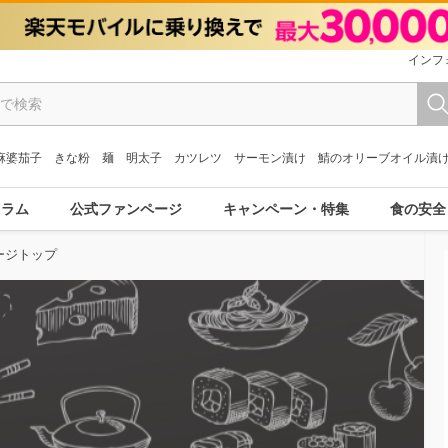
インフ
麻婆茄子
きな粉
麺
明太子
カツレツ
サーモン漬け
鯖のオリーブオイル漬
コラム
公式ファンページ
キャンペーン・特集
食の安全
ージトップ