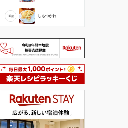
しもつかれ
10
位