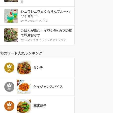
員
シュワシュワ☆くもりんブルーハ
ワイゼリー♪
by サンサンキッズTV
ごはんが進む！イワシ缶×カブの葉
で即席おかず
by DSAデイリーストックアクション
旬のワード人気ランキング
ミンチ
1
位
ケイジャンスパイス
2
位
麻婆茄子
3
位