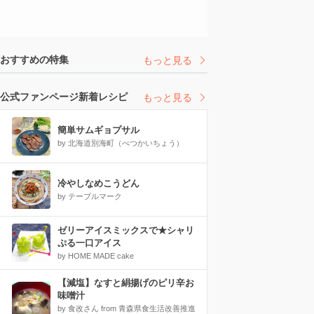
おすすめの特集
もっと見る
公式ファンページ新着レシピ
もっと見る
簡単サムギョプサル
by 北海道別海町（べつかいちょう）
冷やしなめこうどん
by テーブルマーク
ゼリーアイスミックスで★シャリ
ぷる一口アイス
by HOME MADE cake
【減塩】なすと絹揚げのピリ辛お
味噌汁
by 食改さん from 青森県食生活改善推進