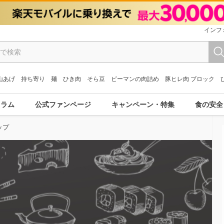
インフ
山あげ
持ち寄り
麺
ひき肉
そら豆
ピーマンの肉詰め
豚ヒレ肉 ブロック
コラム
公式ファンページ
キャンペーン・特集
食の安全
ップ