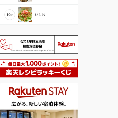
ひしお
10
位