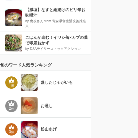
【減塩】なすと絹揚げのピリ辛お
味噌汁
by 食改さん from 青森県食生活改善推進
員
ごはんが進む！イワシ缶×カブの葉
で即席おかず
by DSAデイリーストックアクション
旬のワード人気ランキング
蒸したじゃがいも
1
位
お通し
2
位
松山あげ
3
位