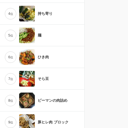
持ち寄り
4
位
麺
5
位
ひき肉
6
位
そら豆
7
位
ピーマンの肉詰め
8
位
豚ヒレ肉 ブロック
9
位