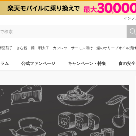
インフ
麻婆茄子
きな粉
麺
明太子
カツレツ
サーモン漬け
鯖のオリーブオイル漬
コラム
公式ファンページ
キャンペーン・特集
食の安全