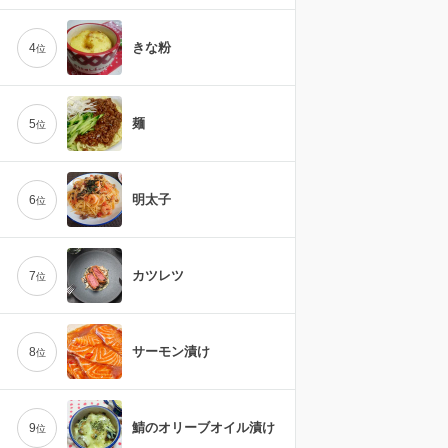
きな粉
4
位
麺
5
位
明太子
6
位
カツレツ
7
位
サーモン漬け
8
位
鯖のオリーブオイル漬け
9
位