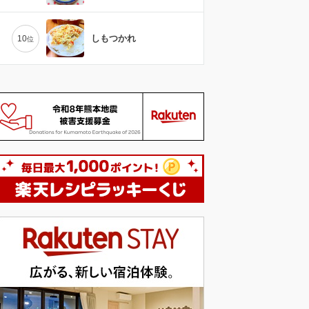
しもつかれ
10
位