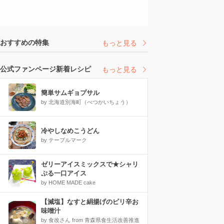
おすすめの特集
もっと見る
公式ファンページ新着レシピ
もっと見る
簡単サムギョプサル
by 北海道別海町（べつかいちょう）
冷やしなめこうどん
by テーブルマーク
ゼリーアイスミックスで★シャリ
ぷる一口アイス
by HOME MADE cake
【減塩】なすと絹揚げのピリ辛お
味噌汁
by 食改さん from 青森県食生活改善推進