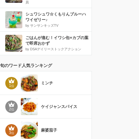
員
シュワシュワ☆くもりんブルーハ
ワイゼリー♪
by サンサンキッズTV
ごはんが進む！イワシ缶×カブの葉
で即席おかず
by DSAデイリーストックアクション
旬のワード人気ランキング
ミンチ
1
位
ケイジャンスパイス
2
位
麻婆茄子
3
位