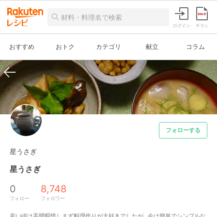
ログイン
チラシ
おすすめ
おトク
カテゴリ
献立
コラム
フォローする
星うさぎ
星うさぎ
0
8,748
フォロー
フォロワー
若い頃は手間暇惜しまず料理作りが大好きでしたが...今は簡単でシンプルな