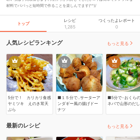
材料でパパっと短時間で作ることを楽しんでます(^^)/
レシピ
つくったよレポート
トップ
1,285
0
人気レシピランキング
もっと見る
1
位
2
位
3
位
5分で！ カリカリ食感
■１５分で..サーターア
■5分で··おくら
ヤミツキ えのき茸天
ンダギー風の揚げドー
ネバで山形のだし
ぷら
ナツ
最新のレシピ
もっと見る