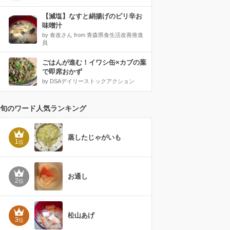
【減塩】なすと絹揚げのピリ辛お
味噌汁
by 食改さん from 青森県食生活改善推進
員
ごはんが進む！イワシ缶×カブの葉
で即席おかず
by DSAデイリーストックアクション
旬のワード人気ランキング
蒸したじゃがいも
1
位
お通し
2
位
松山あげ
3
位