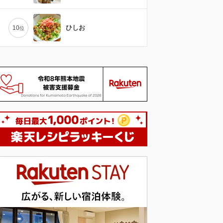
ひしお
10
位