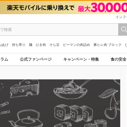
インフ
山あげ
持ち寄り
麺
ひき肉
そら豆
ピーマンの肉詰め
豚ヒレ肉 ブロック
コラム
公式ファンページ
キャンペーン・特集
食の安全