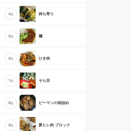
持ち寄り
4
位
麺
5
位
ひき肉
6
位
そら豆
7
位
ピーマンの肉詰め
8
位
豚ヒレ肉 ブロック
9
位