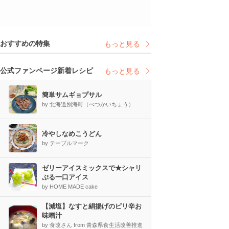
おすすめの特集
もっと見る
公式ファンページ新着レシピ
もっと見る
簡単サムギョプサル
by 北海道別海町（べつかいちょう）
冷やしなめこうどん
by テーブルマーク
ゼリーアイスミックスで★シャリ
ぷる一口アイス
by HOME MADE cake
【減塩】なすと絹揚げのピリ辛お
味噌汁
by 食改さん from 青森県食生活改善推進