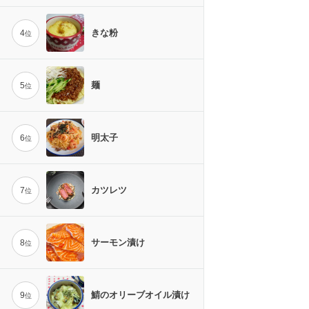
きな粉
4
位
麺
5
位
明太子
6
位
カツレツ
7
位
サーモン漬け
8
位
鯖のオリーブオイル漬け
9
位