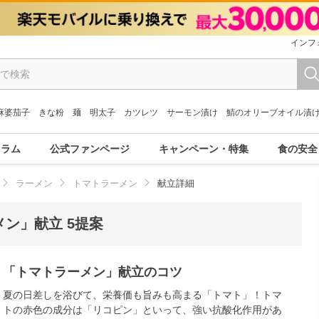
インフ
麻婆茄子
きな粉
麺
明太子
カツレツ
サーモン漬け
鯖のオリーブオイル漬
コラム
公式ファンページ
キャンペーン・特集
食の安全
ラーメン
トマトラーメン
献立詳細
ン」献立 5提案
「トマトラーメン」献立のコツ
夏の日差しを浴びて、栄養価も旨みも高まる「トマト」！トマ
トの赤色の成分は「リコピン」といって、強い抗酸化作用があ