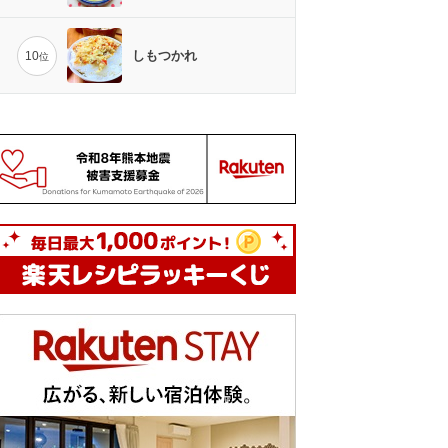
しもつかれ
10
位