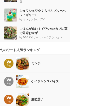
員
シュワシュワ☆くもりんブルーハ
ワイゼリー♪
by サンサンキッズTV
ごはんが進む！イワシ缶×カブの葉
で即席おかず
by DSAデイリーストックアクション
旬のワード人気ランキング
ミンチ
1
位
ケイジャンスパイス
2
位
麻婆茄子
3
位