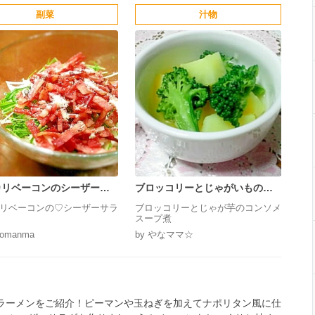
副菜
汁物
カリベーコンのシーザーサ
ブロッコリーとじゃがいものコ
ンソメスープ煮
リベーコンの♡シーザーサラ
ブロッコリーとじゃが芋のコンソメ
スープ煮
comanma
by やなママ☆
ラーメンをご紹介！ピーマンや玉ねぎを加えてナポリタン風に仕