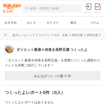
ログイン
チラシ
おすすめ
おトク
カテゴリ
献立
コラム
楽天レシピトップ
カテゴリ
大豆・豆腐
高野豆腐
高野豆腐
レ
ダイエット最適☆肉巻き高野豆腐 つくったよ
「ダイエット最適☆肉巻き高野豆腐」を実際につくった感想やコ
メントを多数ご紹介しています！
みんながつくった数
0
件
つくったよレポート0件（0人）
つくったよレポートはありません