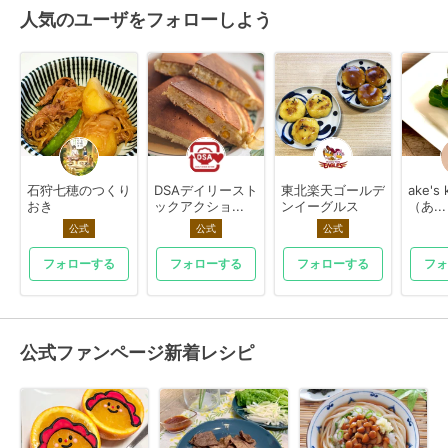
人気のユーザをフォローしよう
石狩七穂のつくり
DSAデイリースト
東北楽天ゴールデ
ake's 
おき
ックアクショ...
ンイーグルス
（あ...
公式
公式
公式
フォローする
フォローする
フォローする
フォ
公式ファンページ新着レシピ