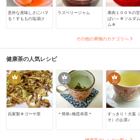
意外な美味しさにハマ
ラズベリージャム
果肉１００％の甘
る！すももの塩漬け
ぱい～☆ソルダ
ム☆
その他の果物のカテゴリへ
健康茶の人気レシピ
1
2
3
位
位
位
自家製☆ゴーヤ茶
＊簡単♪梅昆布茶＊
すっきり！大葉（
そ）のお茶♪
健康茶のレシピ一覧へ