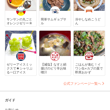
サンサンの丸ごと
簡単サムギョプサ
冷やしなめこうど
オレンジゼリー☆
ル
ん
ゼリーアイスミッ
【減塩】なすと絹
ごはんが進む！イ
クスで★シャリぷ
揚げのピリ辛お味
ワシ缶×カブの葉で
る一口アイス
噌汁
即席おかず
公式ファンページ一覧へ
ガイド
お知らせ