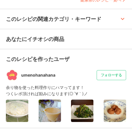
keyboard_arrow_up
このレシピの関連カテゴリ・キーワード
あなたにイチオシの商品
このレシピを作ったユーザ
umenohanahana
フォローする
余り物を使った料理作りにハマってます！

つくレポ頂ければ励みになります(◎´∀｀)ノ