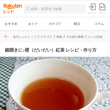
ログイン
チラシ
おすすめ
おトク
カテゴリ
献立
コラム
楽天レシピトップ
カテゴリ
果物
その他の果物
レシピ詳細
鏡開きに♪橙（だいだい）紅茶 レシピ・作り方