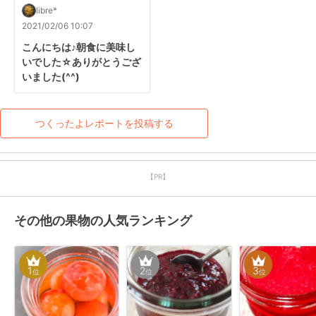
libre*
2021/02/06 10:07
こんにちは♪朝食に美味し
いでした☆ありがとうござ
いました(^^)
つくったよレポートを投稿する
【PR】
その他の果物の人気ランキング
1
2
3
位
位
位