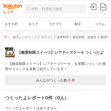
ログイン
チラシ
おすすめ
おトク
カテゴリ
献立
コラム
楽天レシピトップ
カテゴリ
健康料理
糖質制限・低糖質
糖質制
【糖質制限スイーツ】レアチーズケーキ つくったよ
「【糖質制限スイーツ】レアチーズケーキ」を実際につくった感
想やコメントを多数ご紹介しています！
みんながつくった数
0
件
つくったよレポート0件（0人）
つくったよレポートはありません