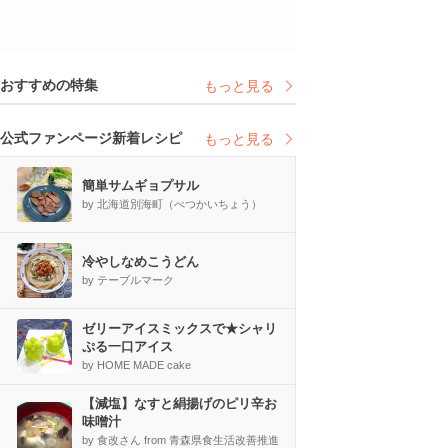
おすすめの特集
もっと見る
公式ファンページ新着レシピ
もっと見る
簡単サムギョプサル
by 北海道別海町（べつかいちょう）
冷やしなめこうどん
by テーブルマーク
ゼリーアイスミックスで★シャリ
ぷる一口アイス
by HOME MADE cake
【減塩】なすと絹揚げのピリ辛お
味噌汁
by 食改さん from 青森県食生活改善推進