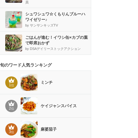
員
シュワシュワ☆くもりんブルーハ
ワイゼリー♪
by サンサンキッズTV
ごはんが進む！イワシ缶×カブの葉
で即席おかず
by DSAデイリーストックアクション
旬のワード人気ランキング
ミンチ
1
位
ケイジャンスパイス
2
位
麻婆茄子
3
位