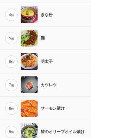
きな粉
4
位
麺
5
位
明太子
6
位
カツレツ
7
位
サーモン漬け
8
位
鯖のオリーブオイル漬け
9
位