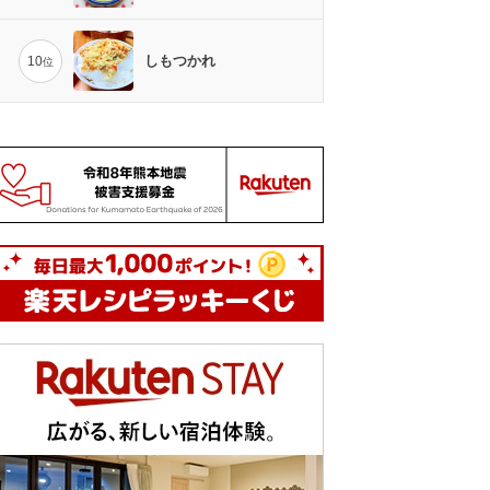
しもつかれ
10
位