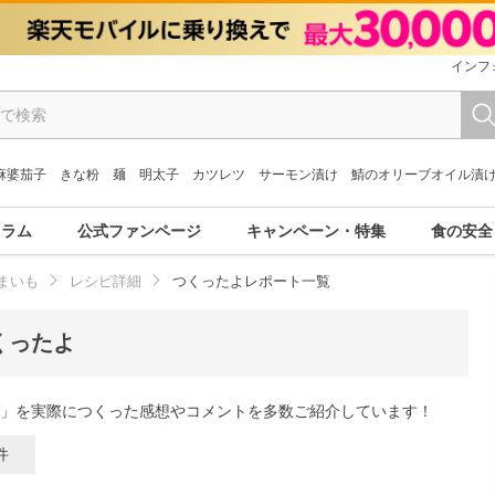
インフ
麻婆茄子
きな粉
麺
明太子
カツレツ
サーモン漬け
鯖のオリーブオイル漬
コラム
公式ファンページ
キャンペーン・特集
食の安全
まいも
レシピ詳細
つくったよレポート一覧
くったよ
」を実際につくった感想やコメントを多数ご紹介しています！
件