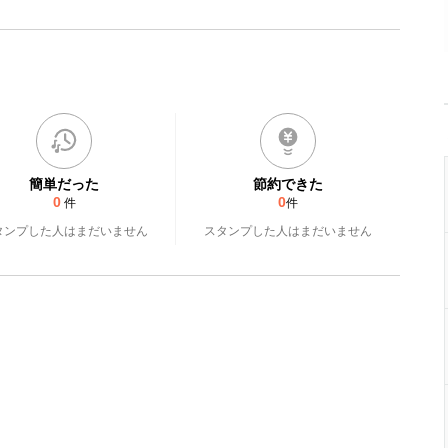
簡単だった
節約できた
0
0
件
件
タンプした人はまだいません
スタンプした人はまだいません