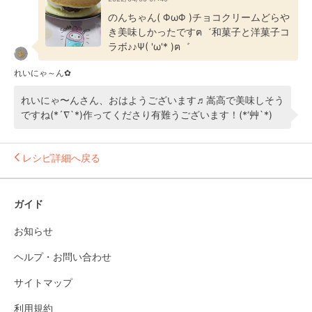
のんちゃん( ΦωΦ )チョコクリームどらや
き美味しかったですฅ゛和菓子と洋菓子コ
ラボ♪♪Ψ( 'ω'* )ฅ゛
れいにゃ～ん✿
れいにゃ〜んさん、おはようございます♬嵩高で美味しそう
ですね(*´∇`*)作ってくださり有難うございます！(*‘艸`*)
レシピ詳細へ戻る
ガイド
お知らせ
ヘルプ・お問い合わせ
サイトマップ
利用規約