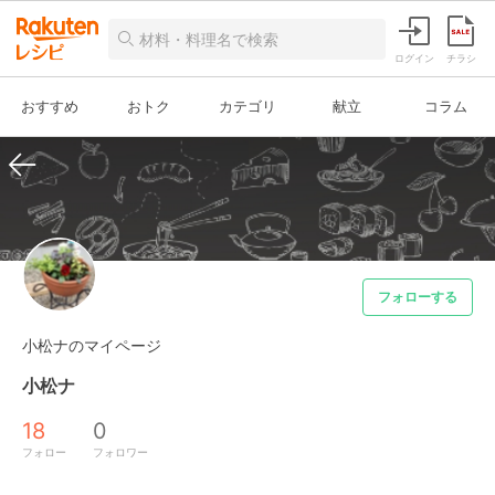
ログイン
チラシ
おすすめ
おトク
カテゴリ
献立
コラム
フォローする
小松ナのマイページ
小松ナ
18
0
フォロー
フォロワー