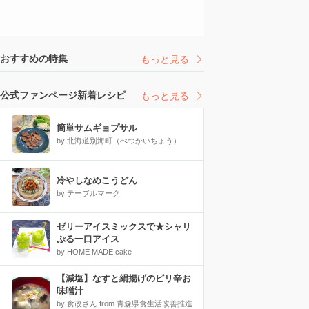
おすすめの特集
もっと見る
公式ファンページ新着レシピ
もっと見る
簡単サムギョプサル
by 北海道別海町（べつかいちょう）
冷やしなめこうどん
by テーブルマーク
ゼリーアイスミックスで★シャリ
ぷる一口アイス
by HOME MADE cake
【減塩】なすと絹揚げのピリ辛お
味噌汁
by 食改さん from 青森県食生活改善推進