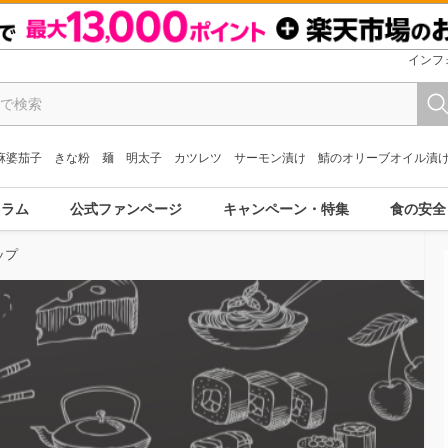
インフ
麻婆茄子
きな粉
麺
明太子
カツレツ
サーモン漬け
鯖のオリーブオイル漬
コラム
公式ファンページ
キャンペーン・特集
食の安全
ップ