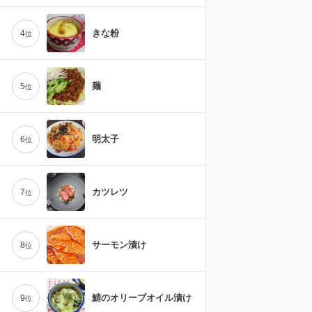
きな粉
4
位
麺
5
位
明太子
6
位
カツレツ
7
位
サーモン漬け
8
位
鯖のオリーブオイル漬け
9
位