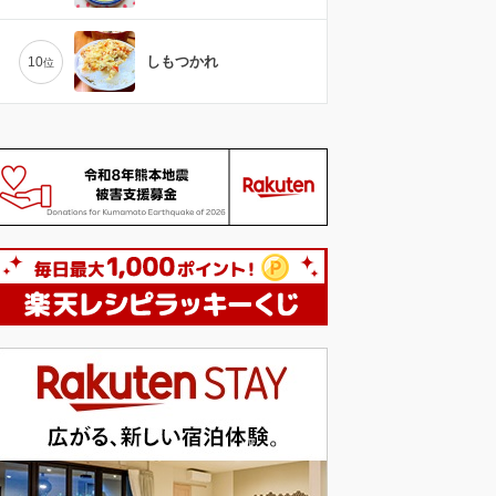
しもつかれ
10
位