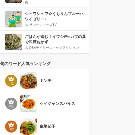
員
シュワシュワ☆くもりんブルーハ
ワイゼリー♪
by サンサンキッズTV
ごはんが進む！イワシ缶×カブの葉
で即席おかず
by DSAデイリーストックアクション
旬のワード人気ランキング
ミンチ
1
位
ケイジャンスパイス
2
位
麻婆茄子
3
位