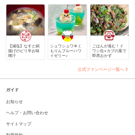
【減塩】なすと絹
シュワシュワ☆く
ごはんが進む！イ
揚げのピリ辛お味
もりんブルーハワ
ワシ缶×カブの葉で
噌汁
イゼリー♪
即席おかず
公式ファンページ一覧へ
ガイド
お知らせ
ヘルプ・お問い合わせ
サイトマップ
利用規約