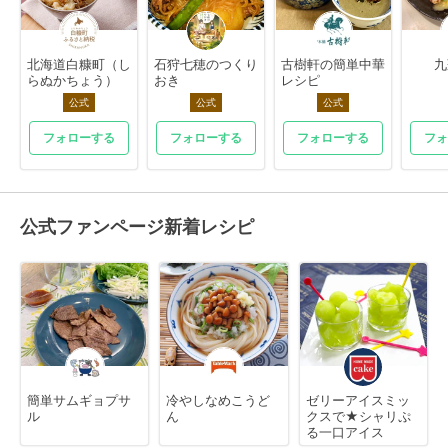
北海道白糠町（し
石狩七穂のつくり
古樹軒の簡単中華
九
らぬかちょう）
おき
レシピ
公式
公式
公式
フォローする
フォローする
フォローする
フォ
公式ファンページ新着レシピ
簡単サムギョプサ
冷やしなめこうど
ゼリーアイスミッ
ル
ん
クスで★シャリぷ
る一口アイス