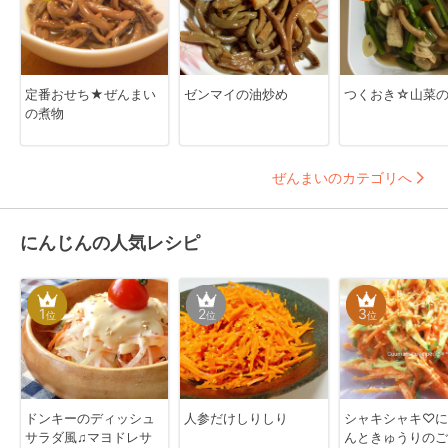
定番おせち★ぜんまい
ゼンマイの油炒め
つくおき☆山菜
の煮物
ぜんまいのカテゴリへ
にんじんの人気レシピ
1
2
3
位
位
位
ドンキーのディッシュ
人参だけしりしり
シャキシャキ♡に
サラダ風♫マヨドレサ
んときゅうりのご