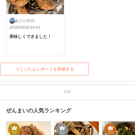
あどん9120
2025/09/29 20:43
美味しくできました！
つくったよレポートを投稿する
【PR】
ぜんまいの人気ランキング
1
2
3
位
位
位