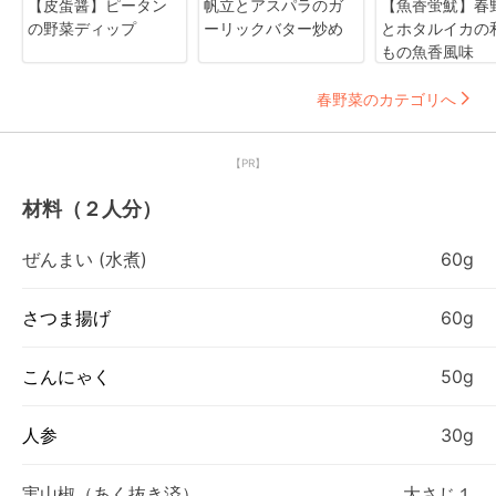
【皮蛋醤】ピータン
帆立とアスパラのガ
【魚香蛍魷】春
の野菜ディップ
ーリックバター炒め
とホタルイカの
もの魚香風味
春野菜のカテゴリへ
【PR】
材料（２人分）
ぜんまい (水煮)
60g
さつま揚げ
60g
こんにゃく
50g
人参
30g
実山椒（あく抜き済）
大さじ１