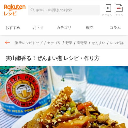
ログイン
チラシ
おすすめ
おトク
カテゴリ
献立
コラム
楽天レシピトップ
カテゴリ
野菜
春野菜
ぜんまい
レシピ詳細
実山椒香る！ぜんまい煮 レシピ・作り方