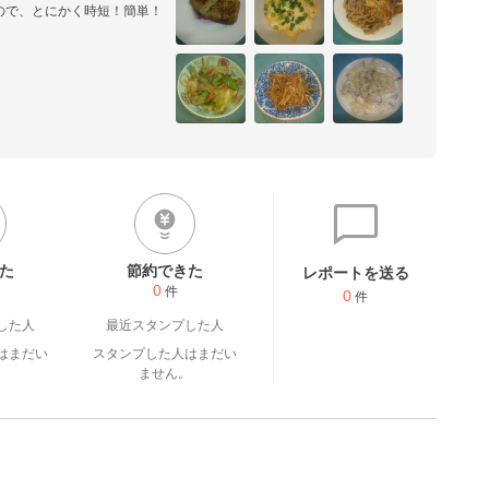
ので、とにかく時短！簡単！
るレシピ、お弁当に、栄養も
す。
た
節約できた
レポートを送る
0
件
0
件
した人
最近スタンプした人
はまだい
スタンプした人はまだい
。
ません。