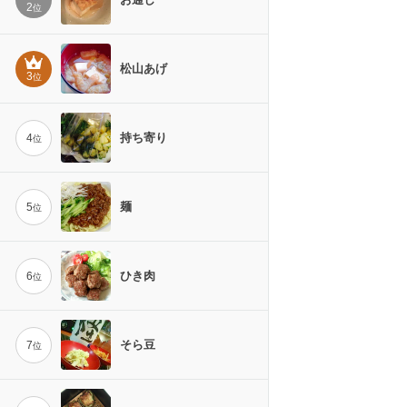
2
位
松山あげ
3
位
持ち寄り
4
位
麺
5
位
ひき肉
6
位
そら豆
7
位