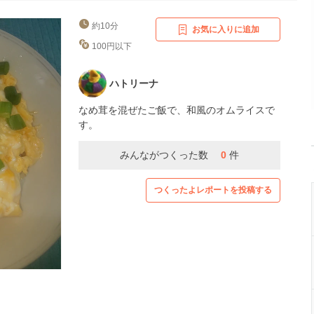
約10分
お気に入りに追加
100円以下
ハトリーナ
なめ茸を混ぜたご飯で、和風のオムライスで
す。
みんながつくった数
0
件
つくったよレポートを投稿する