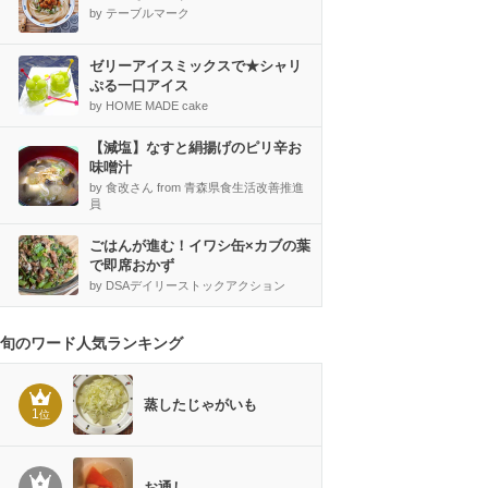
by テーブルマーク
ゼリーアイスミックスで★シャリ
ぷる一口アイス
by HOME MADE cake
【減塩】なすと絹揚げのピリ辛お
味噌汁
by 食改さん from 青森県食生活改善推進
員
ごはんが進む！イワシ缶×カブの葉
で即席おかず
by DSAデイリーストックアクション
旬のワード人気ランキング
蒸したじゃがいも
1
位
お通し