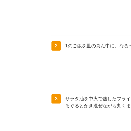
2
1のご飯を皿の真ん中に、なる
3
サラダ油を中火で熱したフライ
るぐるとかき混ぜながら丸くま