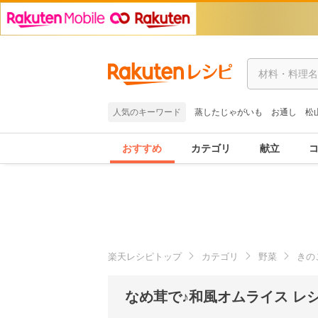
人気のキーワード
蒸したじゃがいも
お通し
松
おすすめ
カテゴリ
献立
楽天レシピトップ
カテゴリ
野菜
きの
なめ茸で♪和風オムライス レ