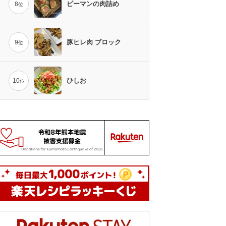
ピーマンの肉詰め
8
位
豚ヒレ肉 ブロック
9
位
ひしお
10
位