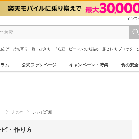
インフ
山あげ
持ち寄り
麺
ひき肉
そら豆
ピーマンの肉詰め
豚ヒレ肉 ブロック
コラム
公式ファンページ
キャンペーン・特集
食の安全
こ
えのき
レシピ詳細
シピ・作り方