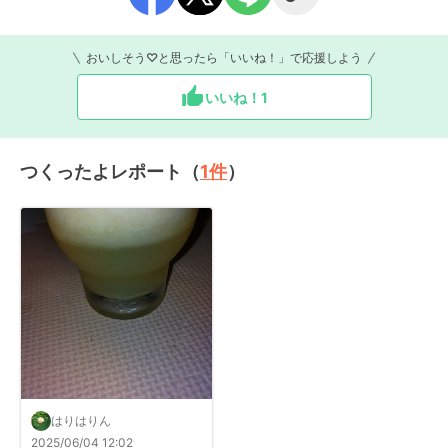
おいしそう♡と思ったら「いいね！」で応援しよう
いいね！
1
つくったよレポート（
1
件
）
はりはりん
2025/06/04 12:02