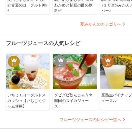
と甘夏のヨーグルトꕤ୭
わかめと甘夏の酢の物
♪１００%みかん
*
ꕤ୭*
バー♪
夏みかんのカテゴリへ
フルーツジュースの人気レシピ
1
2
3
位
位
位
いちじくヨーグルトス
グビグビ飲んじゃう☆
完熟生パイナップ
カッシュ【いちじくジ
南国のスイカジュー
ュース♪♪
ャム使用】
ス！
フルーツジュースのレシピ一覧へ