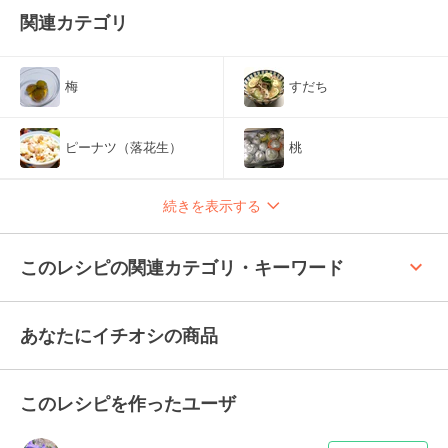
関連カテゴリ
梅
すだち
ピーナツ（落花生）
桃
続きを表示する
keyboard_arrow_up
このレシピの関連カテゴリ・キーワード
あなたにイチオシの商品
このレシピを作ったユーザ