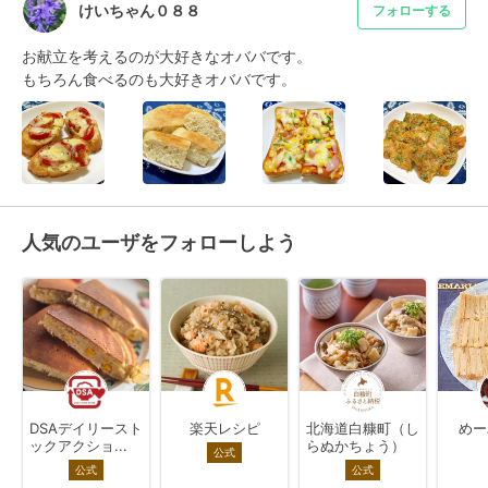
けいちゃん０８８
フォローする
お献立を考えるのが大好きなオババです。

もちろん食べるのも大好きオババです。
人気のユーザをフォローしよう
DSAデイリースト
楽天レシピ
北海道白糠町（し
めー
ックアクショ...
らぬかちょう）
公式
公式
公式