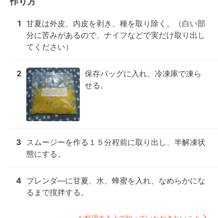
作り方
1
甘夏は外皮、内皮を剥き、種を取り除く。（白い部
分に苦みがあるので、ナイフなどで実だけ取り出し
てください）
2
保存バッグに入れ、冷凍庫で凍ら
せる。
3
スムージーを作る１５分程前に取り出し、半解凍状
態にする。
4
ブレンダ―に甘夏、水、蜂蜜を入れ、なめらかにな
るまで撹拌する。
お料理する上で知っていただきたいこと