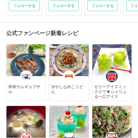
フォローする
フォローする
フォローする
フォ
公式ファンページ新着レシピ
簡単サムギョプサ
冷やしなめこうど
ゼリーアイスミッ
ル
ん
クスで★シャリぷ
る一口アイス