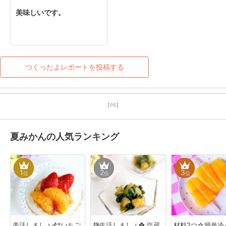
美味しいです。
つくったよレポートを投稿する
【PR】
夏みかんの人気ランキング
1
2
3
位
位
位
美活しましょᕷ*いちご
麹生活しましょ☘️ 塩蔵
材料2つ☆簡単冷