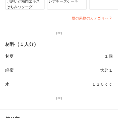
け継いだ梅肉エキス
レアチーズケーキ
はちみつソーダ
夏の果物のカテゴリへ
【PR】
材料（１人分）
甘夏
１個
蜂蜜
大匙１
水
１２０ｃｃ
【PR】