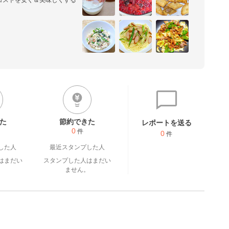
コストを安く＆美味しくする
ペースでやっていきますが、
るだけ速くするよう心がけて
た
節約できた
レポートを送る
0
件
0
件
した人
最近スタンプした人
はまだい
スタンプした人はまだい
。
ません。