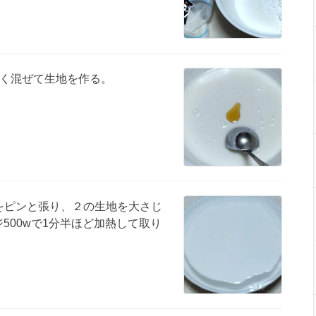
く混ぜて生地を作る。
プをピンと張り、２の生地を大さじ
ジ500wで1分半ほど加熱して取り