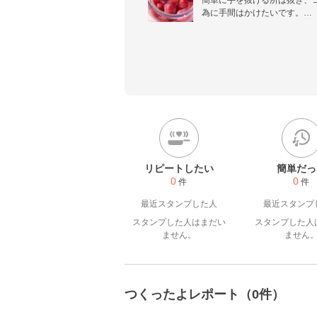
簡単に手を抜ける所は抜き、
為に手間はかけたいです。

レシピ投稿はゆったりとマイ
つくレポの承認は今後も出来
います。（2026/05/14）
リピートしたい
簡単だっ
0
0
件
件
最近スタンプした人
最近スタンプ
スタンプした人はまだい
スタンプした人
ません。
ません
つくったよレポート（0件）