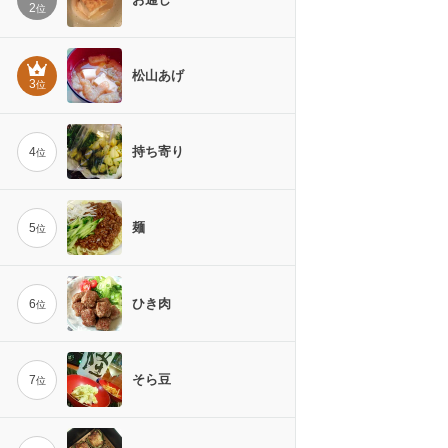
2
位
松山あげ
3
位
持ち寄り
4
位
麺
5
位
ひき肉
6
位
そら豆
7
位