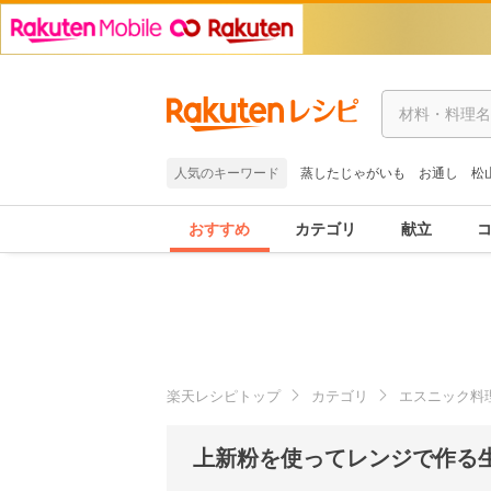
人気のキーワード
蒸したじゃがいも
お通し
松
おすすめ
カテゴリ
献立
楽天レシピトップ
カテゴリ
エスニック料
上新粉を使ってレンジで作る