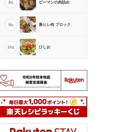
ピーマンの肉詰め
8
位
豚ヒレ肉 ブロック
9
位
ひしお
10
位