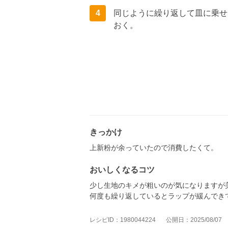
4
同じように繰り返して皿に乗せ
おく。
きっかけ
上新粉が余っていたので消費したくて。
おいしくなるコツ
少し生地のキメが粗いのが気になりますが
何度も繰り返しているとラップが緩んでき
レシピID：1980044224
公開日：2025/08/07