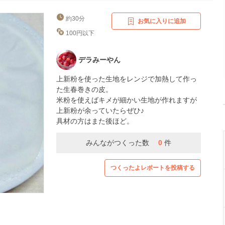
約30分
お気に入りに追加
100円以下
デラみーやん
上新粉を使った生地をレンジで加熱して作っ
た生春巻きの皮。
米粉を使えばキメが細かい生地が作れますが
上新粉が余っていたらぜひ♪
具材の方はまた後ほど。
みんながつくった数
0
件
つくったよレポートを投稿する