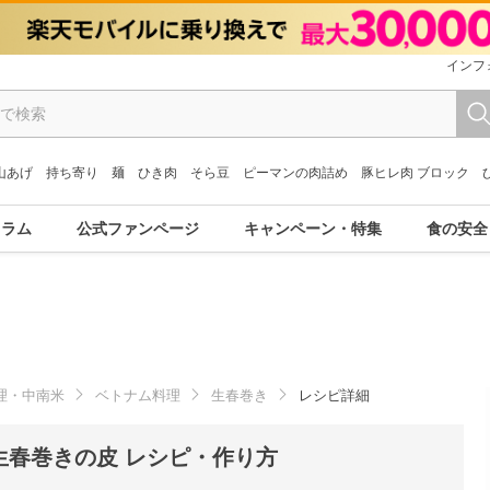
インフ
山あげ
持ち寄り
麺
ひき肉
そら豆
ピーマンの肉詰め
豚ヒレ肉 ブロック
コラム
公式ファンページ
キャンペーン・特集
食の安全
理・中南米
ベトナム料理
生春巻き
レシピ詳細
生春巻きの皮 レシピ・作り方