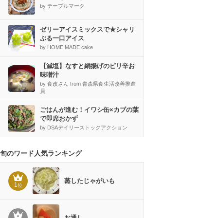
by テーブルマーク
ゼリーアイスミックスで★シャリ
ぷる一口アイス
by HOME MADE cake
【減塩】なすと絹揚げのピリ辛お
味噌汁
by 食改さん from 青森県食生活改善推進
員
ごはんが進む！イワシ缶×カブの葉
で即席おかず
by DSAデイリーストックアクション
旬のワード人気ランキング
蒸したじゃがいも
1
位
お通し