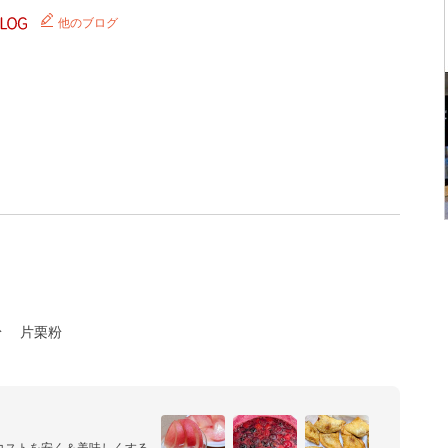
他のブログ
粉
片栗粉