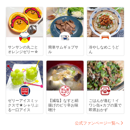
サンサンの丸ごと
簡単サムギョプサ
冷やしなめこうど
オレンジゼリー☆
ル
ん
ゼリーアイスミッ
【減塩】なすと絹
ごはんが進む！イ
クスで★シャリぷ
揚げのピリ辛お味
ワシ缶×カブの葉で
る一口アイス
噌汁
即席おかず
公式ファンページ一覧へ