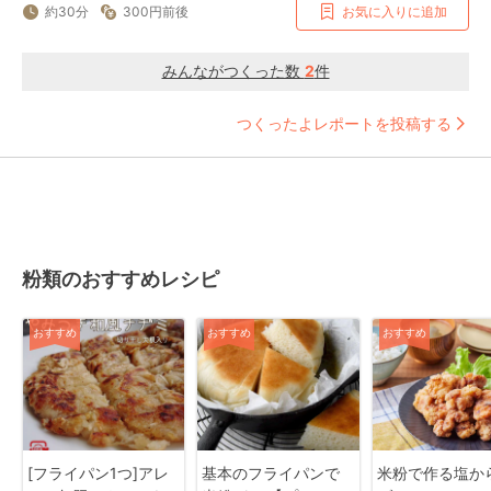
約30分
300円前後
お気に入りに追加
みんながつくった数
2
件
つくったよレポートを投稿する
粉類のおすすめレシピ
おすすめ
おすすめ
おすすめ
[フライパン1つ]アレ
基本のフライパンで
米粉で作る塩か