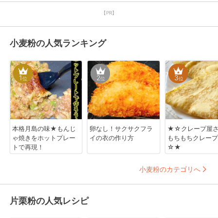
【PR】
小麦粉の人気ランキング
1
2
3
位
位
位
本格月島の味★もんじ
卵なし！サクサクフラ
★☆クレープ屋
ゃ焼きをホットプレー
イの衣の作り方
もちもちクレープ
トで再現！
☆★
小麦粉のカテゴリへ
片栗粉の人気レシピ