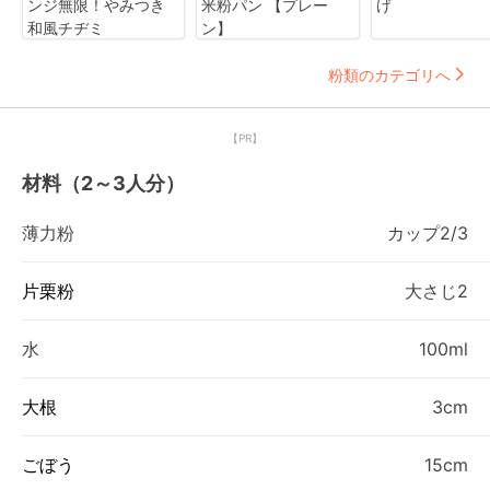
ンジ無限！やみつき
米粉パン 【プレー
げ
和風チヂミ
ン】
粉類のカテゴリへ
【PR】
材料（2～3人分）
薄力粉
カップ2/3
片栗粉
大さじ2
水
100ml
大根
3cm
ごぼう
15cm