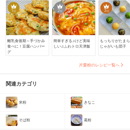
1
2
3
位
位
位
離乳食後期～手づかみ
簡単すぎる♫けど美味
もっちりがたまら
食べに！豆腐ハンバー
しい♫ふわトロ天津飯
じゃがいも団子
グ
片栗粉のレシピ一覧へ
関連カテゴリ
米粉
きなこ
そば粉
葛粉