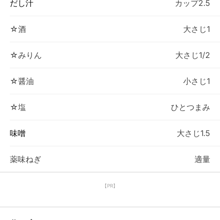
だし汁
カップ2.5
☆酒
大さじ1
☆みりん
大さじ1/2
☆醤油
小さじ1
☆塩
ひとつまみ
味噌
大さじ1.5
薬味ねぎ
適量
【PR】