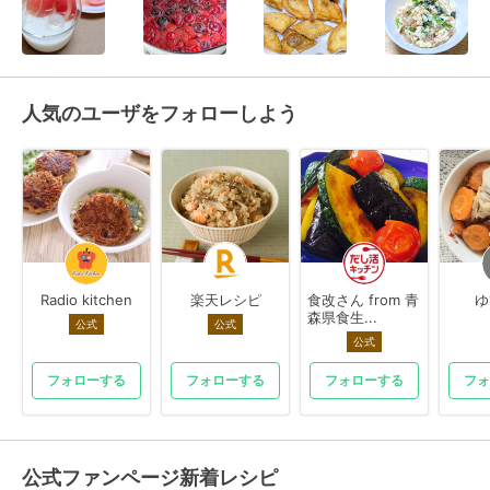
人気のユーザをフォローしよう
Radio kitchen
楽天レシピ
食改さん from 青
ゆ
森県食生...
公式
公式
公式
フォローする
フォローする
フォローする
フォ
公式ファンページ新着レシピ