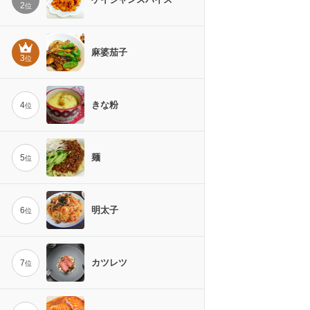
2
位
麻婆茄子
3
位
きな粉
4
位
麺
5
位
明太子
6
位
カツレツ
7
位