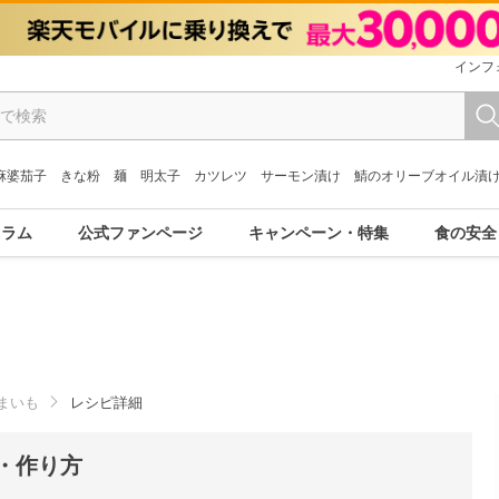
インフ
麻婆茄子
きな粉
麺
明太子
カツレツ
サーモン漬け
鯖のオリーブオイル漬
コラム
公式ファンページ
キャンペーン・特集
食の安全
まいも
レシピ詳細
・作り方