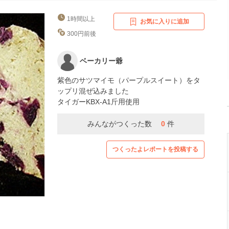
1時間以上
お気に入りに追加
300円前後
ベーカリー爺
紫色のサツマイモ（パープルスイート）をタ
ップリ混ぜ込みました
タイガーKBX-A1斤用使用
みんながつくった数
0
件
つくったよレポートを投稿する