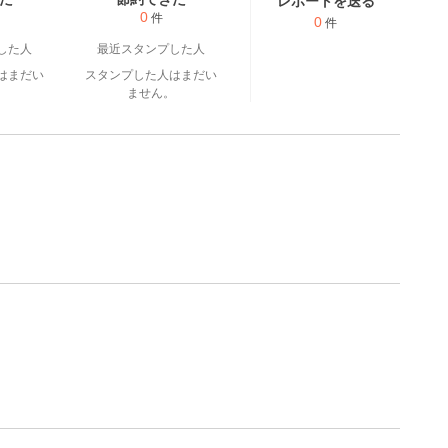
レポートを送る
0
件
0
件
した人
最近スタンプした人
はまだい
スタンプした人はまだい
。
ません。