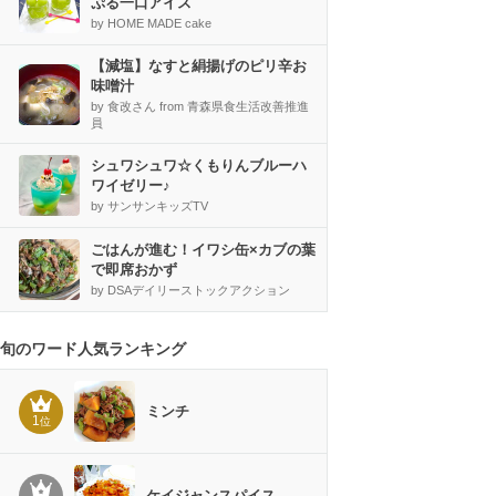
ぷる一口アイス
by HOME MADE cake
【減塩】なすと絹揚げのピリ辛お
味噌汁
by 食改さん from 青森県食生活改善推進
員
シュワシュワ☆くもりんブルーハ
ワイゼリー♪
by サンサンキッズTV
ごはんが進む！イワシ缶×カブの葉
で即席おかず
by DSAデイリーストックアクション
旬のワード人気ランキング
ミンチ
1
位
ケイジャンスパイス