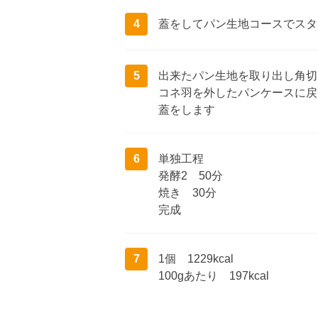
4
蓋をしてパン生地コースでスタ
5
出来たパン生地を取り出し角切
コネ羽を外したパンケースに戻
蓋をします
6
単独工程
発酵2 50分
焼き 30分
完成
7
1個 1229kcal
100gあたり 197kcal