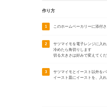
作り方
1
このホームベーカリーに添付さ
2
サツマイモを電子レンジに入れ2
冷めたら角切りします
切る大きさは好みで変えてくだ
3
サツマイモとイースト以外をパ
イースト皿にイーストを、入れ