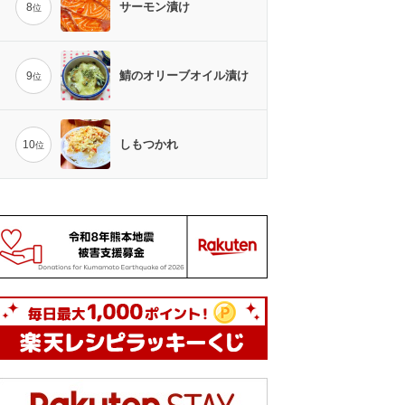
サーモン漬け
8
位
鯖のオリーブオイル漬け
9
位
しもつかれ
10
位