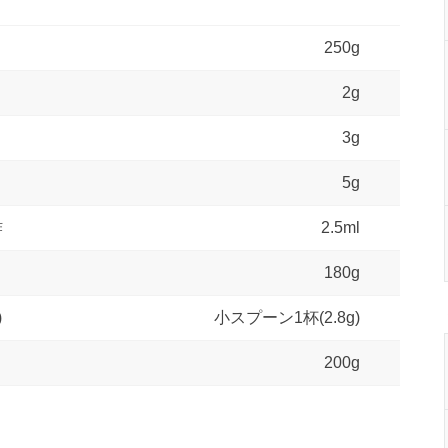
250g
2g
3g
5g
酢
2.5ml
180g
)
小スプーン1杯(2.8g)
200g