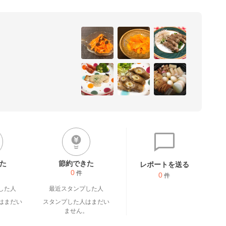
た
節約できた
レポートを送る
0
件
0
件
した人
最近スタンプした人
はまだい
スタンプした人はまだい
。
ません。