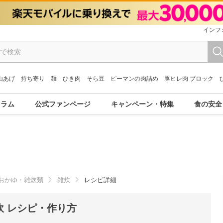
インフ
山あげ
持ち寄り
麺
ひき肉
そら豆
ピーマンの肉詰め
豚ヒレ肉 ブロック
コラム
公式ファンページ
キャンペーン・特集
食の安全
おかゆ・雑炊類
雑炊
レシピ詳細
 レシピ・作り方