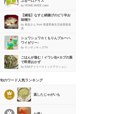
ぷる一口アイス
by HOME MADE cake
【減塩】なすと絹揚げのピリ辛お
味噌汁
by 食改さん from 青森県食生活改善推進
員
シュワシュワ☆くもりんブルーハ
ワイゼリー♪
by サンサンキッズTV
ごはんが進む！イワシ缶×カブの葉
で即席おかず
by DSAデイリーストックアクション
旬のワード人気ランキング
蒸したじゃがいも
1
位
お通し