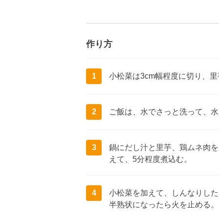
作り方
1
小松菜は3cm幅程度に切り、里
2
ご飯は、水でさっと洗って、水
3
鍋にだし汁と里芋、鶏ムネ肉を
えて、5分程度煮込む。
4
小松菜を加えて、しんなりした
半熟状になったら火を止める。