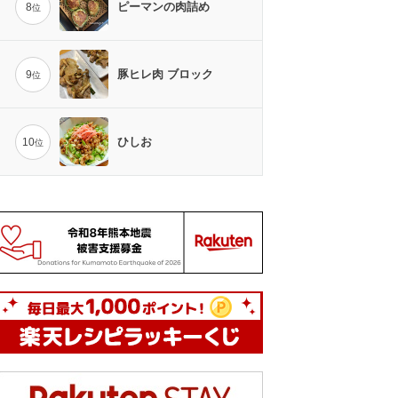
ピーマンの肉詰め
8
位
豚ヒレ肉 ブロック
9
位
ひしお
10
位