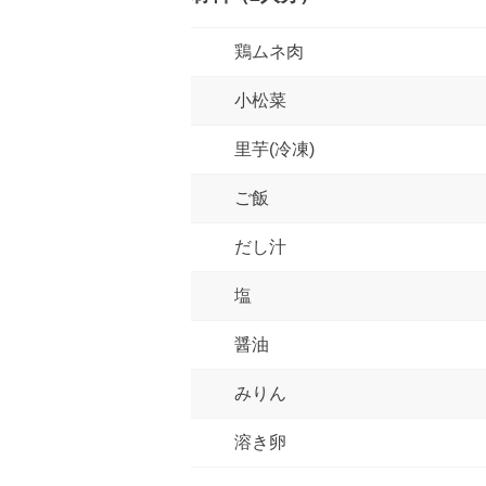
鶏ムネ肉
小松菜
里芋(冷凍)
ご飯
だし汁
塩
醤油
みりん
溶き卵