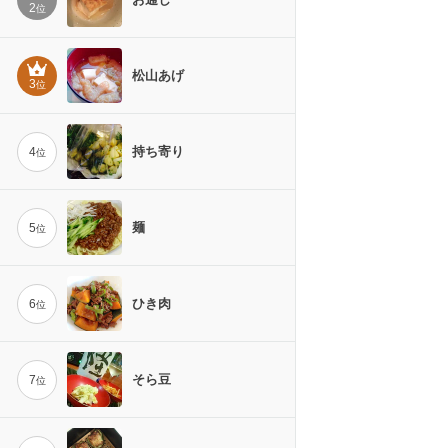
2
位
松山あげ
3
位
持ち寄り
4
位
麺
5
位
ひき肉
6
位
そら豆
7
位