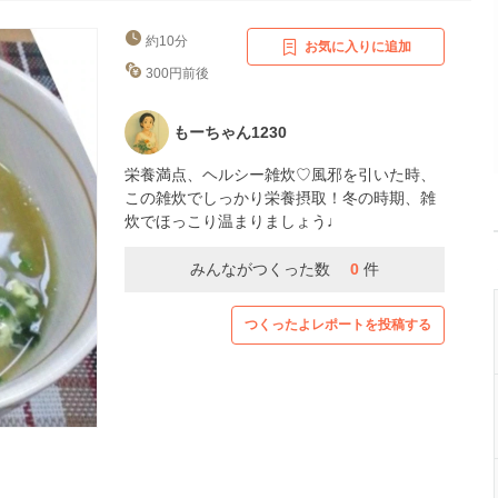
約10分
お気に入りに追加
300円前後
もーちゃん1230
栄養満点、ヘルシー雑炊♡風邪を引いた時、
この雑炊でしっかり栄養摂取！冬の時期、雑
炊でほっこり温まりましょう♩
みんながつくった数
0
件
つくったよレポートを投稿する