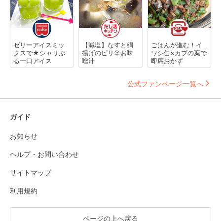
ゼリーアイスミッ
【減塩】なすと絹
ごはんが進む！イ
クスで★シャリぷ
揚げのピリ辛お味
ワシ缶×カブの葉で
る一口アイス
噌汁
即席おかず
公式ファンページ一覧へ
ガイド
お知らせ
ヘルプ・お問い合わせ
サイトマップ
利用規約
ページの上へ戻る