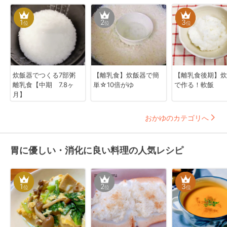
1
2
3
位
位
位
炊飯器でつくる7部粥
【離乳食】炊飯器で簡
【離乳食後期】炊
離乳食【中期 7.8ヶ
単☆10倍がゆ
で作る！軟飯
月】
おかゆのカテゴリへ
胃に優しい・消化に良い料理の人気レシピ
1
2
3
位
位
位