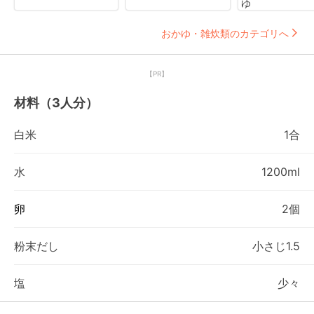
ゆ
おかゆ・雑炊類のカテゴリへ
【PR】
材料（3人分）
白米
1合
水
1200ml
卵
2個
粉末だし
小さじ1.5
塩
少々