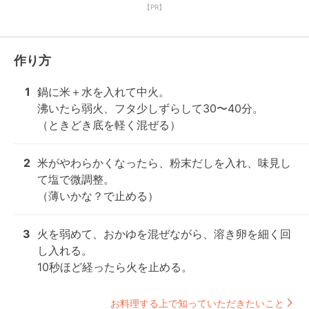
【PR】
作り方
1
鍋に米＋水を入れて中火。

沸いたら弱火、フタ少しずらして30〜40分。

（ときどき底を軽く混ぜる）
2
米がやわらかくなったら、粉末だしを入れ、味見し
て塩で微調整。

（薄いかな？で止める）
3
火を弱めて、おかゆを混ぜながら、溶き卵を細く回
し入れる。

10秒ほど経ったら火を止める。
お料理する上で知っていただきたいこと