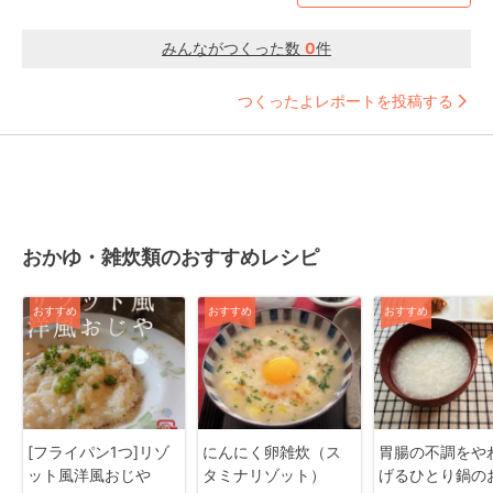
みんながつくった数
0
件
つくったよレポートを投稿する
おかゆ・雑炊類のおすすめレシピ
おすすめ
おすすめ
おすすめ
[フライパン1つ]リゾ
にんにく卵雑炊（ス
胃腸の不調をや
ット風洋風おじや
タミナリゾット）
げるひとり鍋の