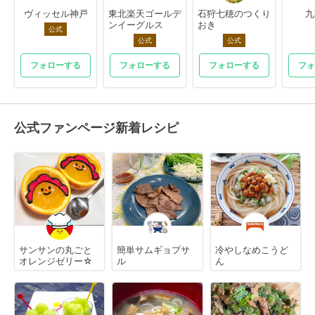
ヴィッセル神戸
東北楽天ゴールデ
石狩七穂のつくり
九
ンイーグルス
おき
公式
公式
公式
フォローする
フォローする
フォローする
フォ
公式ファンページ新着レシピ
サンサンの丸ごと
簡単サムギョプサ
冷やしなめこうど
オレンジゼリー☆
ル
ん