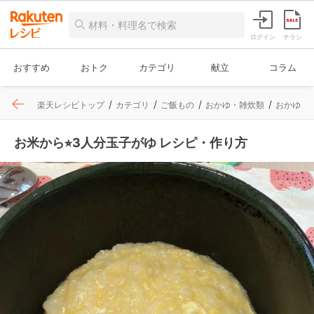
ログイン
チラシ
おすすめ
おトク
カテゴリ
献立
コラム
楽天レシピトップ
カテゴリ
ご飯もの
おかゆ・雑炊類
おかゆ
お米から⭐︎3人分玉子がゆ レシピ・作り方