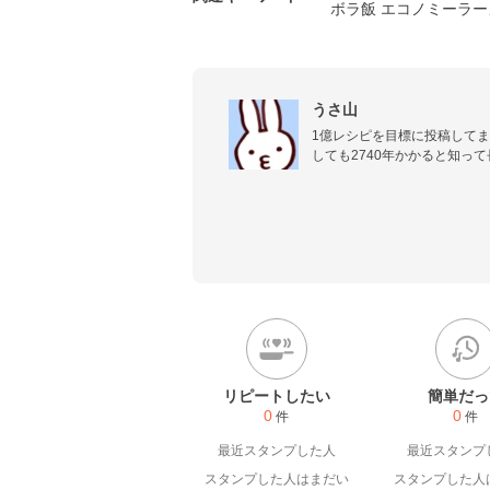
ボラ飯 エコノミーラ
うさ山
1億レシピを目標に投稿してま
しても2740年かかると知って
元料理家の遊びレシピですが味
味付けは基本的に京都です。
リピートしたい
簡単だっ
0
0
件
件
最近スタンプした人
最近スタンプ
スタンプした人はまだい
スタンプした人