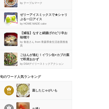
by テーブルマーク
ゼリーアイスミックスで★シャリ
ぷる一口アイス
by HOME MADE cake
【減塩】なすと絹揚げのピリ辛お
味噌汁
by 食改さん from 青森県食生活改善推進
員
ごはんが進む！イワシ缶×カブの葉
で即席おかず
by DSAデイリーストックアクション
旬のワード人気ランキング
蒸したじゃがいも
1
位
お通し