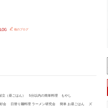
他のブログ
献立（昼ごはん）
5分以内の簡単料理
もやし
好会
日替り麺料理 ラーメン研究会
簡単 お昼ごはん
ズ