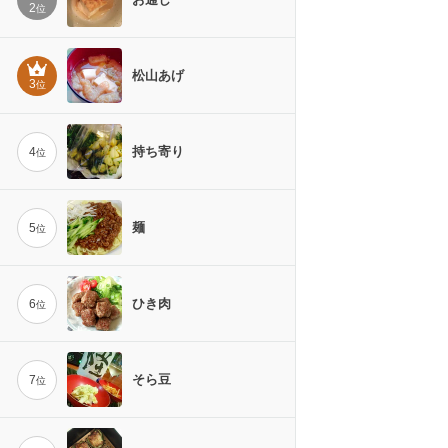
2
位
松山あげ
3
位
持ち寄り
4
位
麺
5
位
ひき肉
6
位
そら豆
7
位