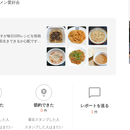
ーメン愛好会
すが毎日100レシピを投稿
長生きできるか心配です。

は美味しいと思います。

た
節約できた
レポートを送る
0
件
1
件
した人
最近スタンプした人
はまだい
スタンプした人はまだい