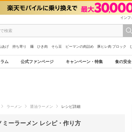
インフ
山あげ
持ち寄り
麺
ひき肉
そら豆
ピーマンの肉詰め
豚ヒレ肉 ブロック
コラム
公式ファンページ
キャンペーン・特集
食の安全
ラーメン
醤油ラーメン
レシピ詳細
ノミーラーメン レシピ・作り方