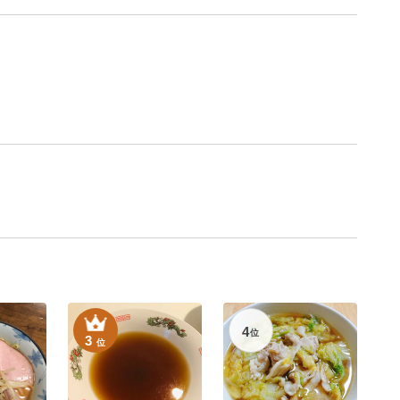
4
位
3
位