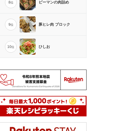
ピーマンの肉詰め
8
位
豚ヒレ肉 ブロック
9
位
ひしお
10
位