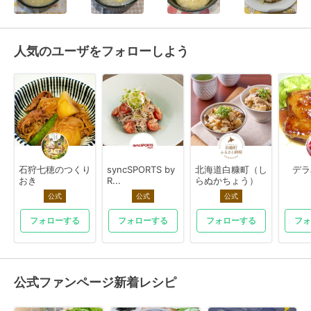
人気のユーザをフォローしよう
石狩七穂のつくり
syncSPORTS by
北海道白糠町（し
デラ
おき
R...
らぬかちょう）
公式
公式
公式
フォローする
フォローする
フォローする
フォ
公式ファンページ新着レシピ