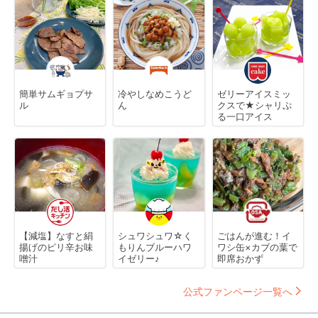
簡単サムギョプサ
冷やしなめこうど
ゼリーアイスミッ
ル
ん
クスで★シャリぷ
る一口アイス
【減塩】なすと絹
シュワシュワ☆く
ごはんが進む！イ
揚げのピリ辛お味
もりんブルーハワ
ワシ缶×カブの葉で
噌汁
イゼリー♪
即席おかず
公式ファンページ一覧へ