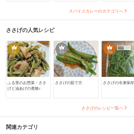
スパイスカレーのカテゴリへ
ささげの人気レシピ
1
2
3
位
位
位
ふる里のお惣菜・ささ
ささげの茹で方
ささげの冷凍保存
げと油あげの煮物♪
ささげのレシピ一覧へ
関連カテゴリ