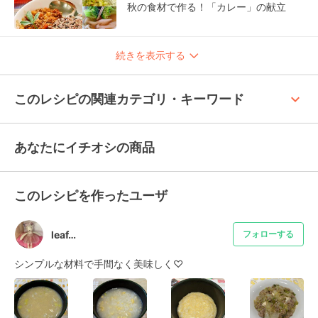
秋の食材で作る！「カレー」の献立
続きを表示する
keyboard_arrow_up
このレシピの関連カテゴリ・キーワード
あなたにイチオシの商品
このレシピを作ったユーザ
leaf…
フォローする
シンプルな材料で手間なく美味しく♡