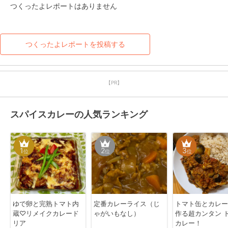
つくったよレポートはありません
つくったよレポートを投稿する
【PR】
スパイスカレーの人気ランキング
1
2
3
位
位
位
ゆで卵と完熟トマト内
定番カレーライス（じ
トマト缶とカレー
蔵♡リメイクカレード
ゃがいもなし）
作る超カンタン 
リア
カレー！