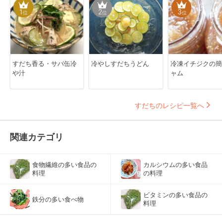
1
2
3
位
位
位
すだち香る・サバ缶冷
冷やしすだちうどん
冷凍イチジクの簡
や汁
ャム
すだちのレシピ一覧へ
関連カテゴリ
食物繊維の多い食品の
カルシウムの多い食品
料理
の料理
ビタミンの多い食品の
鉄分の多い食べ物
料理