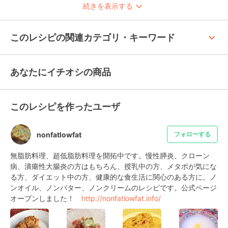
続きを表示する
keyboard_arrow_up
このレシピの関連カテゴリ・キーワード
あなたにイチオシの商品
このレシピを作ったユーザ
nonfatlowfat
フォローする
無脂肪料理、超低脂肪料理を開拓中です。慢性膵炎、クローン
病、潰瘍性大腸炎の方はもちろん、授乳中の方、メタボが気にな
る方、ダイエット中の方、健康的な食生活に関心のある方に。ノ
ンオイル、ノンバター、ノンクリームのレシピです。公式ページ
オープンしました！　
http://nonfatlowfat.info/