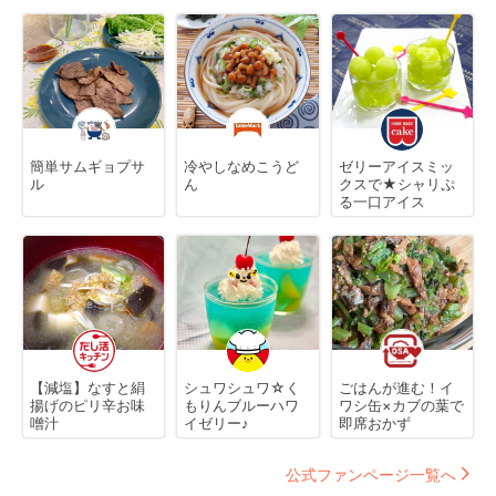
簡単サムギョプサ
冷やしなめこうど
ゼリーアイスミッ
ル
ん
クスで★シャリぷ
る一口アイス
【減塩】なすと絹
シュワシュワ☆く
ごはんが進む！イ
揚げのピリ辛お味
もりんブルーハワ
ワシ缶×カブの葉で
噌汁
イゼリー♪
即席おかず
公式ファンページ一覧へ