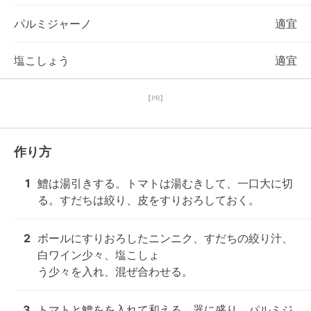
パルミジャーノ
適宜
塩こしょう
適宜
【PR】
作り方
1
鱧は湯引きする。トマトは湯むきして、一口大に切
る。すだちは絞り、皮をすりおろしておく。
2
ボールにすりおろしたニンニク、すだちの絞り汁、
白ワイン少々、塩こしょ

う少々を入れ、混ぜ合わせる。
3
トマトと鱧をを入れて和える。器に盛り、パルミジ