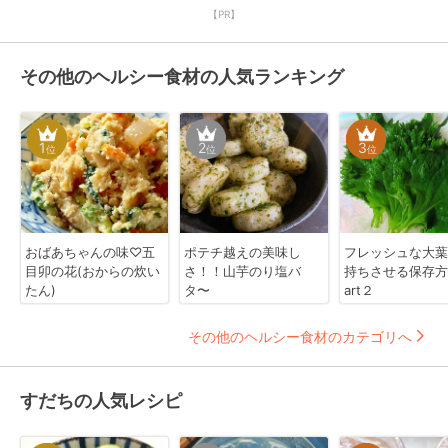
【PR】
その他のヘルシー食材の人気ランキング
1
2
3
位
位
位
おばあちゃんの味♡五
ポテチ越えの美味し
フレッシュな大葉
目卯の花(おからの炊い
さ！！山芋のり塩バ
持ちさせる保存方
たん)
タ〜
art２
その他のヘルシー食材のカテゴリへ
すだちの人気レシピ