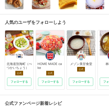
人気のユーザをフォローしよう
北海道別海町（べ
HOME MADE ca
メゾン美甘食堂
林
つかいちょう）
ke
公式
公式
公式
フォローする
フォローする
フォローする
フォ
公式ファンページ新着レシピ