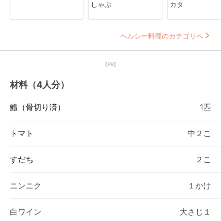
しゃぶ
カタ
ヘルシー料理のカテゴリへ
【PR】
材料（4人分）
鱧（骨切り済）
1匹
トマト
中２こ
すだち
２こ
ニンニク
１かけ
白ワイン
大さじ１