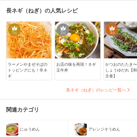
長ネギ（ねぎ）の人気レシピ
1
2
3
位
位
位
ラーメンやまぜそばの
お店の味を再現！ネギ
かつおのたたき〜
トッピングにも！辛ネ
玉牛丼
しょうゆだれ【和
ギ
主食】
長ネギ（ねぎ）のレシピ一覧へ
関連カテゴリ
にゅうめん
アレンジそうめん