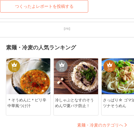
つくったよレポートを投稿する
【PR】
素麺・冷麦の人気ランキング
1
2
3
位
位
位
＊そうめんに＊ピリ辛
冷しゃぶとなすのそう
さっぱり☆ ゴマ
中華風つけ汁
めん♡夏バテ防止！
ツナそうめん
素麺・冷麦のカテゴリへ