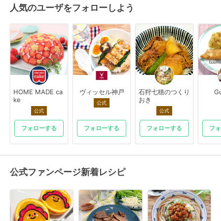
人気のユーザをフォローしよう
HOME MADE ca
ヴィッセル神戸
石狩七穂のつくり
G
ke
おき
公式
公式
公式
フォローする
フォローする
フォローする
フォ
公式ファンページ新着レシピ