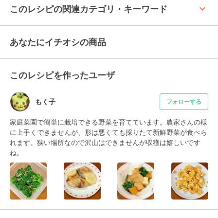
keyboard_arrow_up
このレシピの関連カテゴリ・キーワード
あなたにイチオシの商品
このレシピを作ったユーザ
もく子
フォローする
家庭菜園で簡単に栽培できる野菜を育てています。農家さんの様
に上手くできませんが、形は悪くても採りたて新鮮野菜が食べら
れます。狭い場所なので沢山はできませんが収穫は嬉しいです
ね。