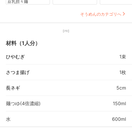
豆乳担々麺
そうめんのカテゴリへ
【PR】
材料（1人分）
ひやむぎ
1束
さつま揚げ
1枚
長ネギ
5cm
麺つゆ(4倍濃縮)
150ml
水
600ml