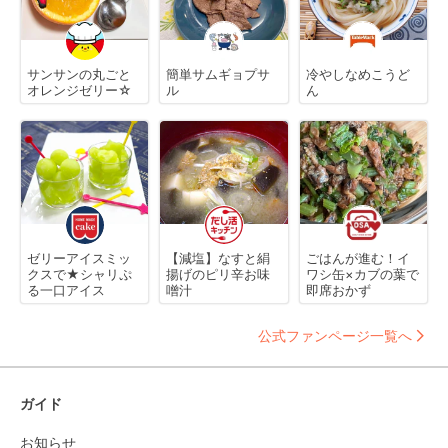
サンサンの丸ごと
簡単サムギョプサ
冷やしなめこうど
オレンジゼリー☆
ル
ん
ゼリーアイスミッ
【減塩】なすと絹
ごはんが進む！イ
クスで★シャリぷ
揚げのピリ辛お味
ワシ缶×カブの葉で
る一口アイス
噌汁
即席おかず
公式ファンページ一覧へ
ガイド
お知らせ