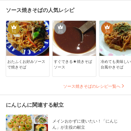
ソース焼きそばの人気レシピ
1
2
3
位
位
位
おたふくお好みソース
すぐできる★焼きそば
冷めても美味しい
で焼きそば
ソース
台風やきそば
ソース焼きそばのレシピ一覧へ
にんじんに関連する献立
メインおかずに使いたい！「にんじ
ん」が主役の献立