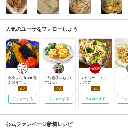
人気のユーザをフォローしよう
食改さん from 青
「終電前のちょい
タカムラ ワイン
パ
森県食生...
ごはん」
ハウス
公式
公式
公式
フォローする
フォローする
フォローする
フォ
公式ファンページ新着レシピ