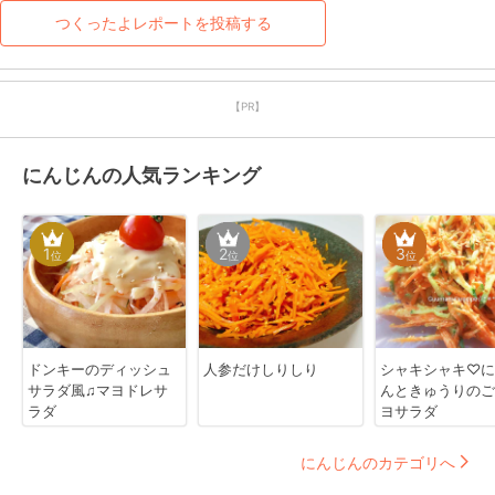
つくったよレポートを投稿する
【PR】
にんじんの人気ランキング
1
2
3
位
位
位
ドンキーのディッシュ
人参だけしりしり
シャキシャキ♡に
サラダ風♫マヨドレサ
んときゅうりのご
ラダ
ヨサラダ
にんじんのカテゴリへ