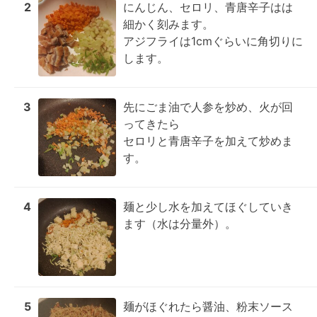
2
にんじん、セロリ、青唐辛子はは
細かく刻みます。

アジフライは1cmぐらいに角切りに
します。
3
先にごま油で人参を炒め、火が回
ってきたら

セロリと青唐辛子を加えて炒めま
す。
4
麺と少し水を加えてほぐしていき
ます（水は分量外）。
5
麺がほぐれたら醤油、粉末ソース