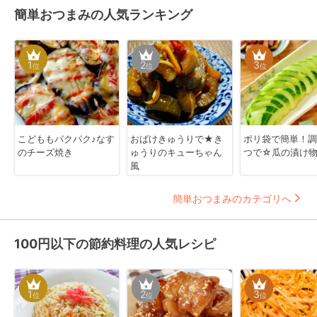
簡単おつまみの人気ランキング
1
2
3
位
位
位
こどももパクパク♪なす
おばけきゅうりで★き
ポリ袋で簡単！調
のチーズ焼き
ゅうりのキューちゃん
つで☆瓜の漬け
風
簡単おつまみのカテゴリへ
100円以下の節約料理の人気レシピ
1
2
3
位
位
位