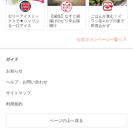
ゼリーアイスミッ
【減塩】なすと絹
ごはんが進む！イ
クスで★シャリぷ
揚げのピリ辛お味
ワシ缶×カブの葉で
る一口アイス
噌汁
即席おかず
公式ファンページ一覧へ
ガイド
お知らせ
ヘルプ・お問い合わせ
サイトマップ
利用規約
ページの上へ戻る