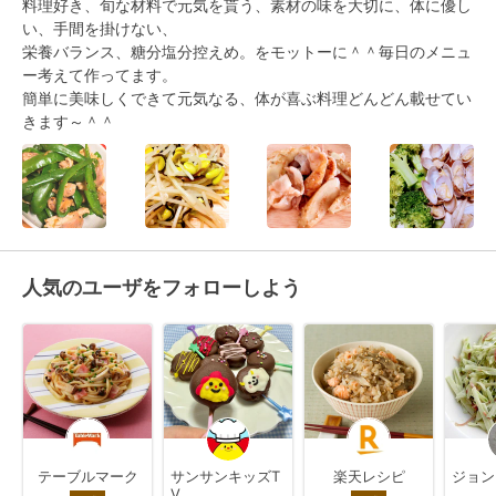
料理好き、旬な材料で元気を貰う、素材の味を大切に、体に優し
い、手間を掛けない、

栄養バランス、糖分塩分控えめ。をモットーに＾＾毎日のメニュ
ー考えて作ってます。

簡単に美味しくできて元気なる、体が喜ぶ料理どんどん載せてい
きます～＾＾
人気のユーザをフォローしよう
テーブルマーク
サンサンキッズT
楽天レシピ
ジョン
V