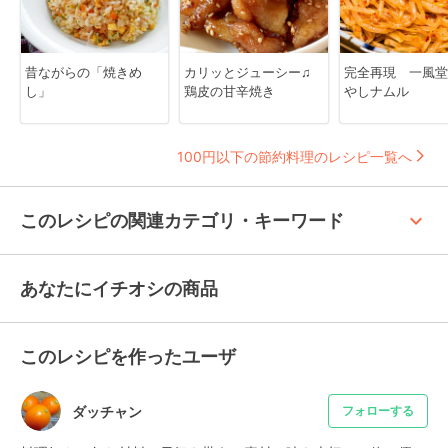
昔ながらの「焼きめ
カリッとジューシー♫
完全再現 一風堂
し」
鶏皮の甘辛焼き
やしナムル
100円以下の節約料理のレシピ一覧へ
keyboard_arrow_up
このレシピの関連カテゴリ・キーワード
あなたにイチオシの商品
このレシピを作ったユーザ
ダッチャン
フォローする