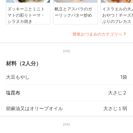
ズッキーニとミニト
帆立とアスパラのガ
イスラエルの大
マトの彩りトーマ・
ーリックバター炒め
おやつ！チーズ
シラヌカ焼き
ぷりのブレカス
簡単おつまみのカテゴリへ
【PR】
材料（2人分）
大豆もやし
1袋
塩昆布
大さじ２
胡麻油又はオリーブオイル
大さじ１弱
【PR】