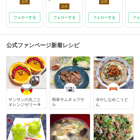
公式
公式
公式
フォローする
フォローする
フォローする
フォ
公式ファンページ新着レシピ
サンサンの丸ごと
簡単サムギョプサ
冷やしなめこうど
オレンジゼリー☆
ル
ん